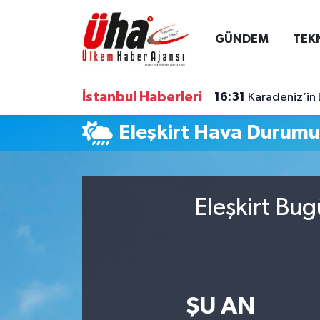
GÜNDEM
TEK
İstanbul Nöbetçi Eczaneler
İstanbul Hava Durumu
İstanbul Haberleri
16:31
Karadeniz’in 
İstanbul Namaz Vakitleri
Eleşkirt Hava Durum
İstanbul Trafik Yoğunluk Haritası
Süper Lig Puan Durumu ve Fikstür
Eleşkirt Bug
Tüm Manşetler
Son Dakika Haberleri
ŞU AN
Haber Arşivi