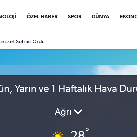
NOLOJİ
ÖZEL HABER
SPOR
DÜNYA
EKON
Lezzet Sofrası Ordu
u
ün, Yarın ve 1 Haftalık Hava D
Ağrı
°
28