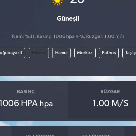
Güneşli
Nem: %31, Basınç: 1006 hpa hPa, Rüzgar: 1.00 m/s
oğubayazıt
Eleşkirt
Hamur
Merkez
Patnos
Taşlı
BASINÇ
RÜZGAR
1006 HPA
1.00 M/S
hpa