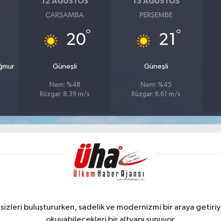
12 AĞUSTOS
13 AĞUSTOS
ÇARŞAMBA
PERŞEMBE
°
°
20
21
ağmur
Güneşli
Güneşli
Nem: %48
Nem: %45
Rüzgar: 8.39 m/s
Rüzgar: 6.61 m/s
zleri buluştururken, sadelik ve modernizmi bir araya getiriyo
okuyabilecekleri bir altyapı sunuyor.