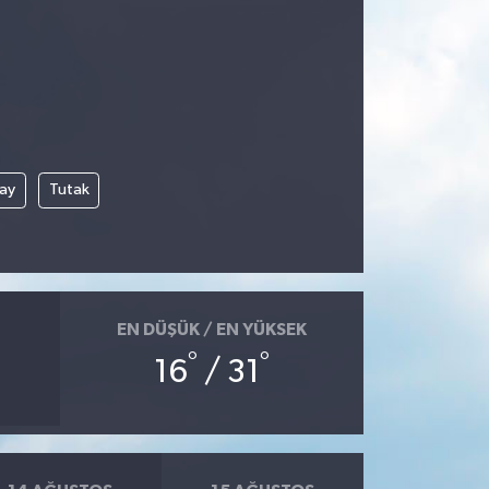
çay
Tutak
EN DÜŞÜK / EN YÜKSEK
°
°
16
/ 31