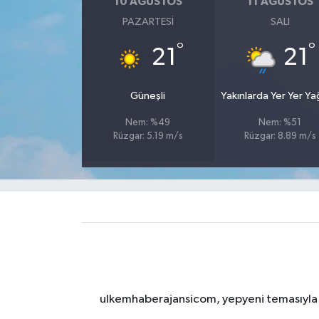
10 AĞUSTOS
11 AĞUSTOS
PAZARTESI
SALI
°
°
21
21
Güneşli
Yakınlarda Yer Yer Y
Nem: %49
Nem: %51
Rüzgar: 5.19 m/s
Rüzgar: 8.89 m/s
ulkemhaberajansicom, yepyeni temasıyla si