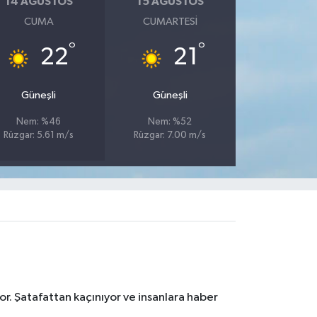
14 AĞUSTOS
15 AĞUSTOS
CUMA
CUMARTESI
°
°
22
21
Güneşli
Güneşli
Nem: %46
Nem: %52
Rüzgar: 5.61 m/s
Rüzgar: 7.00 m/s
r. Şatafattan kaçınıyor ve insanlara haber