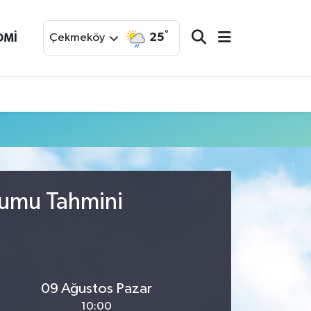
°
25
OMİ
Çekmeköy
urumu Tahmini
09 Ağustos Pazar
10:00