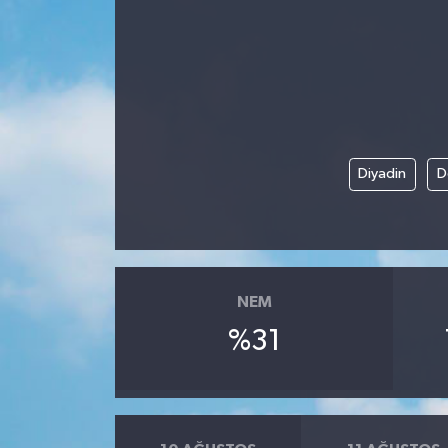
Diyadin
D
NEM
%31