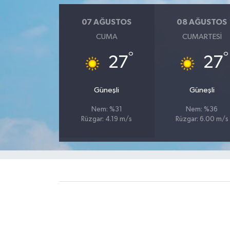
07 AĞUSTOS
08 AĞUSTOS
CUMA
CUMARTESI
°
°
27
27
Güneşli
Güneşli
Nem: %31
Nem: %36
Rüzgar: 4.19 m/s
Rüzgar: 6.00 m/s