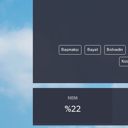
Başmakçı
Bayat
Bolvadin
Kız
NEM
%22