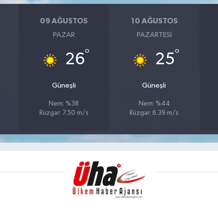
09 AĞUSTOS
10 AĞUSTOS
PAZAR
PAZARTESI
°
°
26
25
Güneşli
Güneşli
Nem: %38
Nem: %44
Rüzgar: 7.50 m/s
Rüzgar: 6.39 m/s