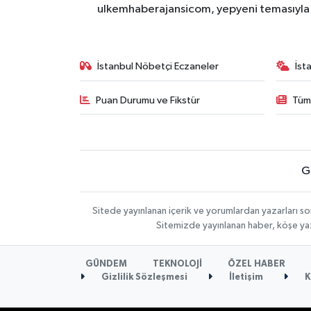
ulkemhaberajansicom, yepyeni temasıyla si
İstanbul Nöbetçi Eczaneler
İst
Puan Durumu ve Fikstür
Tüm
G
Sitede yayınlanan içerik ve yorumlardan yazarları so
Sitemizde yayınlanan haber, köşe yaz
GÜNDEM
TEKNOLOJİ
ÖZEL HABER
Gizlilik Sözleşmesi
İletişim
K