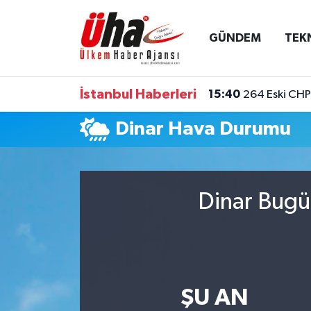
GÜNDEM
TEK
İstanbul Nöbetçi Eczaneler
İstanbul Hava Durumu
İstanbul Haberleri
15:40
264 Eski CHP 
İstanbul Namaz Vakitleri
Dinar Hava Durumu
İstanbul Trafik Yoğunluk Haritası
Süper Lig Puan Durumu ve Fikstür
Dinar Bugü
Tüm Manşetler
Son Dakika Haberleri
ŞU AN
Haber Arşivi