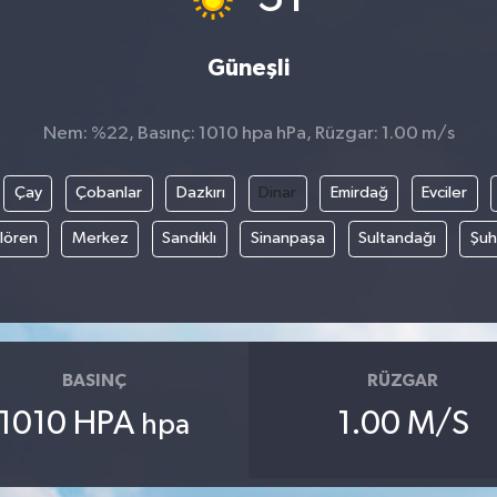
Güneşli
Nem: %22, Basınç: 1010 hpa hPa, Rüzgar: 1.00 m/s
Çay
Çobanlar
Dazkırı
Dinar
Emirdağ
Evciler
ılören
Merkez
Sandıklı
Sinanpaşa
Sultandağı
Şuh
BASINÇ
RÜZGAR
1010 HPA
1.00 M/S
hpa