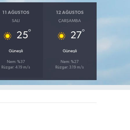
11 AĞUSTOS
12 AĞUSTOS
SALI
ÇARŞAMBA
°
°
25
27
Güneşli
Güneşli
Nem: %37
Nem: %27
Rüzgar: 4.19 m/s
Rüzgar: 3.19 m/s