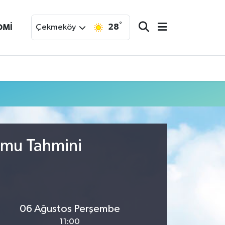
°
28
OMİ
Çekmeköy
umu Tahmini
06 Ağustos Perşembe
11:00