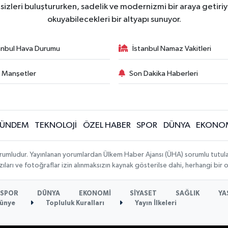
zleri buluştururken, sadelik ve modernizmi bir araya getiriyo
okuyabilecekleri bir altyapı sunuyor.
anbul Hava Durumu
İstanbul Namaz Vakitleri
 Manşetler
Son Dakika Haberleri
ÜNDEM
TEKNOLOJİ
ÖZEL HABER
SPOR
DÜNYA
EKONO
rumludur. Yayınlanan yorumlardan Ülkem Haber Ajansı (ÜHA) sorumlu tutulamaz.
ıları ve fotoğraflar izin alınmaksızın kaynak gösterilse dahi, herhangi bir
SPOR
DÜNYA
EKONOMİ
SİYASET
SAĞLIK
YA
ünye
Topluluk Kuralları
Yayın İlkeleri