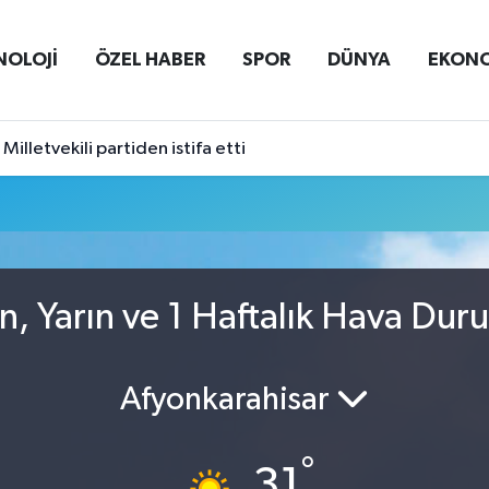
NOLOJİ
ÖZEL HABER
SPOR
DÜNYA
EKON
Milletvekili partiden istifa etti
n, Yarın ve 1 Haftalık Hava Dur
Afyonkarahisar
°
31