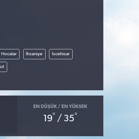
Hocalar
İhsaniye
İscehisar
ut
EN DÜŞÜK / EN YÜKSEK
°
°
19
/ 35