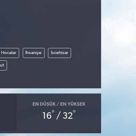
Hocalar
İhsaniye
İscehisar
ut
EN DÜŞÜK / EN YÜKSEK
°
°
16
/ 32