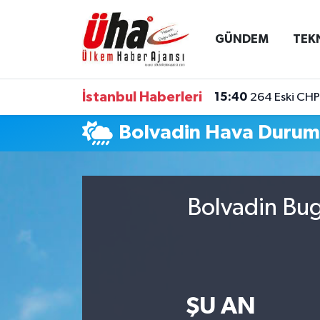
GÜNDEM
TEK
İstanbul Nöbetçi Eczaneler
İstanbul Hava Durumu
İstanbul Haberleri
15:40
264 Eski CHP 
İstanbul Namaz Vakitleri
Bolvadin Hava Duru
İstanbul Trafik Yoğunluk Haritası
Süper Lig Puan Durumu ve Fikstür
Bolvadin Bug
Tüm Manşetler
Son Dakika Haberleri
ŞU AN
Haber Arşivi