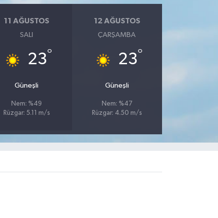
11 AĞUSTOS
12 AĞUSTOS
SALI
ÇARŞAMBA
°
°
23
23
Güneşli
Güneşli
Nem: %49
Nem: %47
Rüzgar: 5.11 m/s
Rüzgar: 4.50 m/s