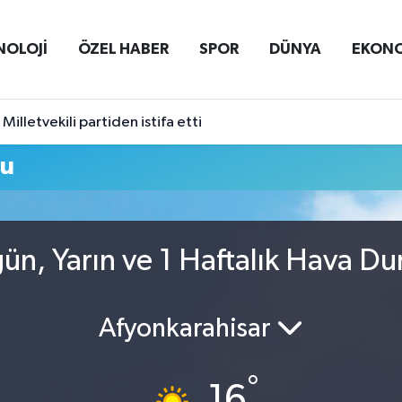
NOLOJİ
ÖZEL HABER
SPOR
DÜNYA
EKON
Milletvekili partiden istifa etti
mu
ün, Yarın ve 1 Haftalık Hava D
Afyonkarahisar
°
16