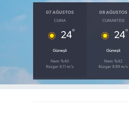
07 AĞUSTOS
08 AĞUSTOS
CUMA
CUMARTESI
°
°
24
24
Güneşli
Güneşli
Nem: %40
Nem: %42
Rüzgar: 6.11 m/s
Rüzgar: 8.89 m/s