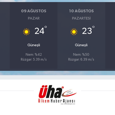
09 AĞUSTOS
10 AĞUSTOS
PAZAR
PAZARTESI
°
°
24
23
Güneşli
Güneşli
Nem: %42
Nem: %50
Rüzgar: 5.39 m/s
Rüzgar: 6.39 m/s