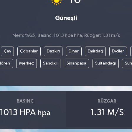
Güneşli
Nem: %65, Basınç: 1013 hpa hPa, Rüzgar: 1.31 m/s
Çay
Çobanlar
Dazkırı
Dinar
Emirdağ
Evciler
ılören
Merkez
Sandıklı
Sinanpaşa
Sultandağı
Şuh
BASINÇ
RÜZGAR
1013 HPA
1.31 M/S
hpa