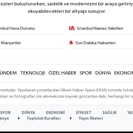
zleri buluştururken, sadelik ve modernizmi bir araya getiriyo
okuyabilecekleri bir altyapı sunuyor.
anbul Hava Durumu
İstanbul Namaz Vakitleri
 Manşetler
Son Dakika Haberleri
ÜNDEM
TEKNOLOJİ
ÖZEL HABER
SPOR
DÜNYA
EKONO
rumludur. Yayınlanan yorumlardan Ülkem Haber Ajansı (ÜHA) sorumlu tutulamaz.
ıları ve fotoğraflar izin alınmaksızın kaynak gösterilse dahi, herhangi bir
SPOR
DÜNYA
EKONOMİ
SİYASET
SAĞLIK
YA
ünye
Topluluk Kuralları
Yayın İlkeleri