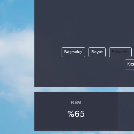
Başmakçı
Bayat
Bolvadin
Kız
NEM
%65