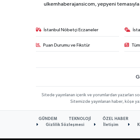
ulkemhaberajansicom, yepyeni temasıyla si
İstanbul Nöbetçi Eczaneler
İst
Puan Durumu ve Fikstür
Tüm
G
Sitede yayınlanan içerik ve yorumlardan yazarları so
Sitemizde yayınlanan haber, köşe yaz
GÜNDEM
TEKNOLOJİ
ÖZEL HABER
Gizlilik Sözleşmesi
İletişim
K