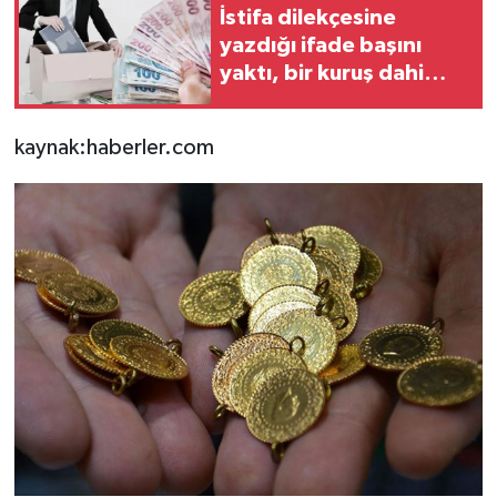
İstifa dilekçesine
yazdığı ifade başını
yaktı, bir kuruş dahi
tazminat alamadı
kaynak:haberler.com