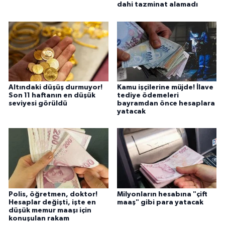
dahi tazminat alamadı
Altındaki düşüş durmuyor!
Kamu işçilerine müjde! İlave
Son 11 haftanın en düşük
tediye ödemeleri
seviyesi görüldü
bayramdan önce hesaplara
yatacak
Polis, öğretmen, doktor!
Milyonların hesabına "çift
Hesaplar değişti, işte en
maaş" gibi para yatacak
düşük memur maaşı için
konuşulan rakam