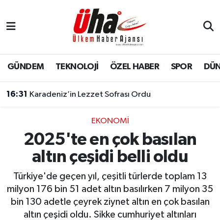
İstanbul Nöbetçi Eczaneler
İstanbul Hava Durumu
GÜNDEM
TEKNOLOJİ
ÖZEL HABER
SPOR
DÜ
İstanbul Namaz Vakitleri
16:31
Karadeniz’in Lezzet Sofrası Ordu
İstanbul Trafik Yoğunluk Haritası
EKONOMİ
2025'te en çok basılan
Süper Lig Puan Durumu ve Fikstür
altın çeşidi belli oldu
Tüm Manşetler
Türkiye'de geçen yıl, çeşitli türlerde toplam 13
Son Dakika Haberleri
milyon 176 bin 51 adet altın basılırken 7 milyon 35
bin 130 adetle çeyrek ziynet altın en çok basılan
Haber Arşivi
altın çeşidi oldu. Sikke cumhuriyet altınları