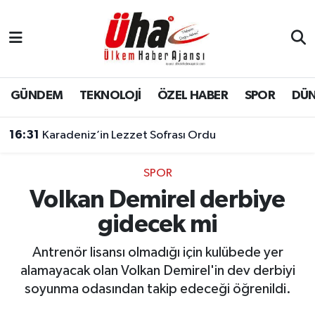
İstanbul Nöbetçi Eczaneler
İstanbul Hava Durumu
GÜNDEM
TEKNOLOJİ
ÖZEL HABER
SPOR
DÜ
İstanbul Namaz Vakitleri
16:31
Karadeniz’in Lezzet Sofrası Ordu
İstanbul Trafik Yoğunluk Haritası
SPOR
Volkan Demirel derbiye
Süper Lig Puan Durumu ve Fikstür
gidecek mi
Tüm Manşetler
Antrenör lisansı olmadığı için kulübede yer
Son Dakika Haberleri
alamayacak olan Volkan Demirel'in dev derbiyi
soyunma odasından takip edeceği öğrenildi.
Haber Arşivi