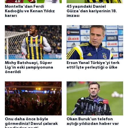
Montella'dan Ferdi
45 yaşındaki Daniel
Kadıoğlu ve Kenan Yıldız
Güiza'dan kariyerinin 18.
kararı
imzası
Michy Batshuayi, Süper
Ersun Yanal Türkiye'yi terk
Lig'in eski şampiyonuna
etti! İşte yerleştiği o ülke
önerildi
Onu daha önce böyle
Okan Buruk'un telefon
görmediniz! Davul çalarak
açtığı yıldızdan haber var