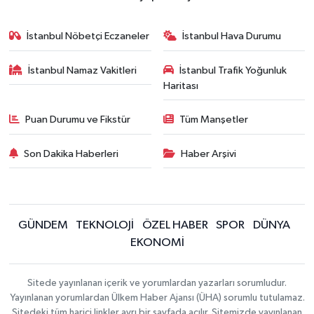
İstanbul Nöbetçi Eczaneler
İstanbul Hava Durumu
İstanbul Namaz Vakitleri
İstanbul Trafik Yoğunluk
Haritası
Puan Durumu ve Fikstür
Tüm Manşetler
Son Dakika Haberleri
Haber Arşivi
GÜNDEM
TEKNOLOJİ
ÖZEL HABER
SPOR
DÜNYA
EKONOMİ
Sitede yayınlanan içerik ve yorumlardan yazarları sorumludur.
Yayınlanan yorumlardan Ülkem Haber Ajansı (ÜHA) sorumlu tutulamaz.
Sitedeki tüm harici linkler ayrı bir sayfada açılır. Sitemizde yayınlanan