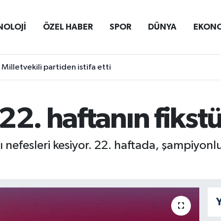
NOLOJİ
ÖZEL HABER
SPOR
DÜNYA
EKON
Milletvekili partiden istifa etti
22. haftanın fikst
 nefesleri kesiyor. 22. haftada, şampiyonl
Y