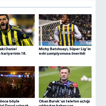
aki Daniel
Michy Batshuayi, Süper Lig'in
kariyerinin 18.
eski şampiyonuna önerildi
önce böyle
Okan Buruk'un telefon açtığı
z! Davul çalarak
yıldızdan haber var