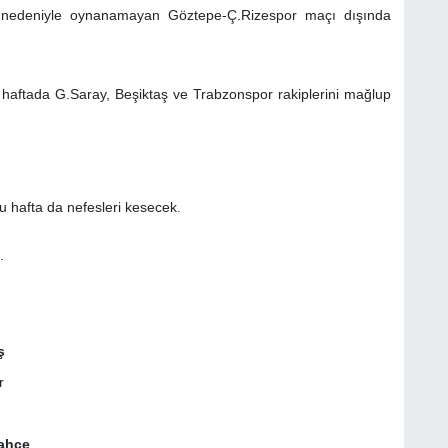
rı nedeniyle oynanamayan Göztepe-Ç.Rizespor maçı dışında
 haftada G.Saray, Beşiktaş ve Trabzonspor rakiplerini mağlup
u hafta da nefesleri kesecek.
.
ş
r
ahçe