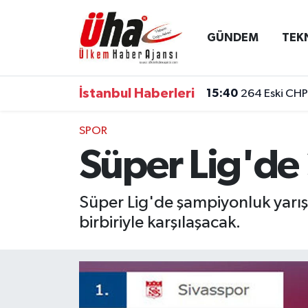
GÜNDEM
TEK
İstanbul Nöbetçi Eczaneler
İstanbul Hava Durumu
İstanbul Haberleri
15:40
264 Eski CHP 
İstanbul Namaz Vakitleri
SPOR
Süper Lig'de 
İstanbul Trafik Yoğunluk Haritası
Süper Lig Puan Durumu ve Fikstür
Süper Lig'de şampiyonluk yarışı
birbiriyle karşılaşacak.
Tüm Manşetler
Son Dakika Haberleri
Haber Arşivi