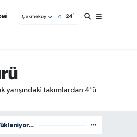
°
24
OMİ
Çekmeköy
ürü
uk yarışındaki takımlardan 4'ü
ükleniyor...