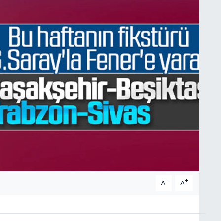
-
+
A
A