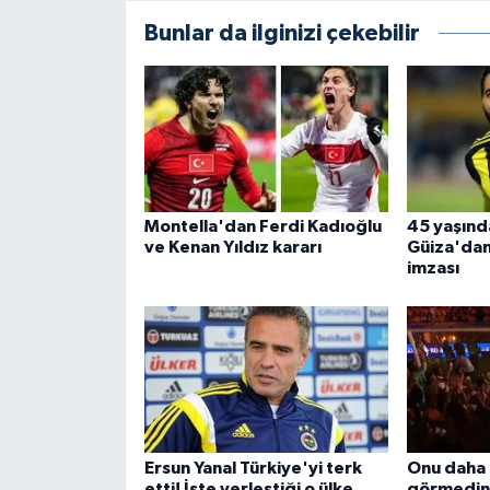
Bunlar da ilginizi çekebilir
Montella'dan Ferdi Kadıoğlu
45 yaşınd
ve Kenan Yıldız kararı
Güiza'dan 
imzası
Ersun Yanal Türkiye'yi terk
Onu daha 
etti! İşte yerleştiği o ülke
görmedini