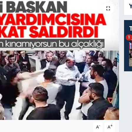
Y
1
-
+
A
A