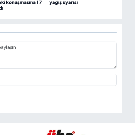
ki konuşmasına 17
yağış uyarısı
dı