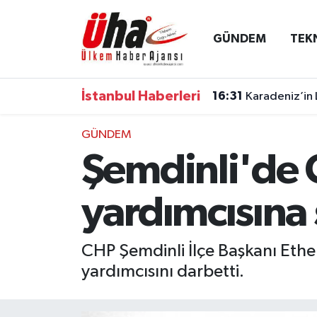
GÜNDEM
TEK
İstanbul Nöbetçi Eczaneler
İstanbul Hava Durumu
İstanbul Haberleri
16:31
Karadeniz’in 
İstanbul Namaz Vakitleri
GÜNDEM
Şemdinli'de 
İstanbul Trafik Yoğunluk Haritası
Süper Lig Puan Durumu ve Fikstür
yardımcısına 
Tüm Manşetler
CHP Şemdinli İlçe Başkanı Ethe
yardımcısını darbetti.
Son Dakika Haberleri
Haber Arşivi