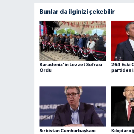
Bunlar da ilginizi çekebilir
Karadeniz’in Lezzet Sofrası
264 Eski C
Ordu
partiden i
Sırbistan Cumhurbaşkanı
Kılıçdaro