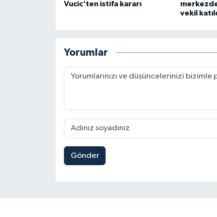
Vucic'ten istifa kararı
merkezde
vekil katıl
Yorumlar
Gönder