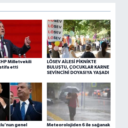
HP Milletvekili
LÖSEV AİLESİ PİKNİKTE
stifa etti
BULUŞTU, ÇOCUKLAR KARNE
SEVİNCİNİ DOYASIYA YAŞADI
ğlu'nun genel
Meteorolojiden 6 ile sağanak