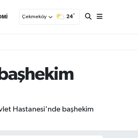
°
24
OMİ
Çekmeköy
 başhekim
evlet Hastanesi'nde başhekim