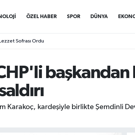
NOLOJİ
ÖZEL HABER
SPOR
DÜNYA
EKON
Lezzet Sofrası Ordu
CHP'li başkandan
saldırı
m Karakoç, kardeşiyle birlikte Şemdinli D