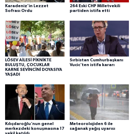
Karadeniz’in Lezzet
264 Eski CHP Milletvekili
Sofrası Ordu
partiden istifa etti
LÖSEV AİLESİ PİKNİKTE
Sırbistan Cumhurbaşkanı
BULUŞTU, ÇOCUKLAR
Vucic'ten istifa kararı
KARNE SEVİNCİNİ DOYASIYA
YAŞADI
Kılıçdaroğlu'nun genel
Meteorolojiden 6 ile
merkezdeki konuşmasına 17
sağanak yağış uyarısı
vekil katıldı