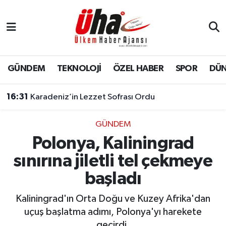
İstanbul Nöbetçi Eczaneler
İstanbul Hava Durumu
GÜNDEM
TEKNOLOJİ
ÖZEL HABER
SPOR
DÜ
İstanbul Namaz Vakitleri
16:31
Karadeniz’in Lezzet Sofrası Ordu
İstanbul Trafik Yoğunluk Haritası
GÜNDEM
Polonya, Kaliningrad
Süper Lig Puan Durumu ve Fikstür
sınırına jiletli tel çekmeye
Tüm Manşetler
başladı
Son Dakika Haberleri
Kaliningrad'ın Orta Doğu ve Kuzey Afrika'dan
uçuş başlatma adımı, Polonya'yı harekete
Haber Arşivi
geçirdi.