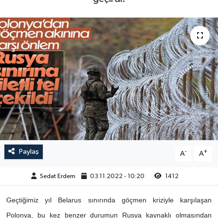
Paylaş
-
+
A
A
Sedat Erdem
03.11.2022 - 10:20
1412
Geçtiğimiz yıl Belarus sınırında göçmen kriziyle karşılaşan
Polonya, bu kez benzer durumun Rusya kaynaklı olmasından