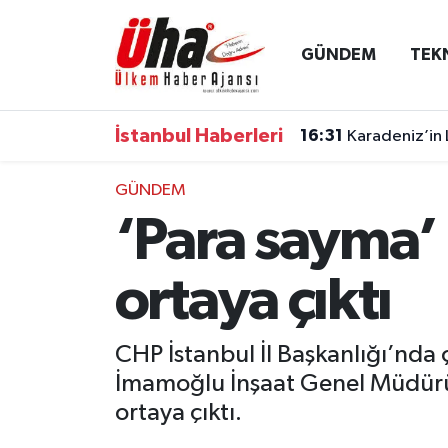
GÜNDEM
TEK
İstanbul Nöbetçi Eczaneler
İstanbul Hava Durumu
İstanbul Haberleri
16:31
Karadeniz’in 
İstanbul Namaz Vakitleri
GÜNDEM
‘Para sayma’ 
İstanbul Trafik Yoğunluk Haritası
Süper Lig Puan Durumu ve Fikstür
ortaya çıktı
Tüm Manşetler
CHP İstanbul İl Başkanlığı’nda 
İmamoğlu İnşaat Genel Müdürü Tu
Son Dakika Haberleri
ortaya çıktı.
Haber Arşivi