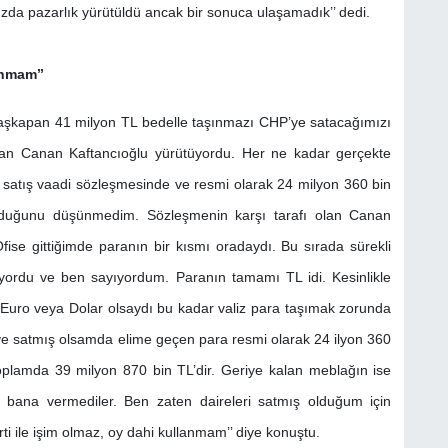
zda pazarlık yürütüldü ancak bir sonuca ulaşamadık’’ dedi.
anmam’’
aşkapan 41 milyon TL bedelle taşınmazı CHP’ye satacağımızı
olan Canan Kaftancıoğlu yürütüyordu. Her ne kadar gerçekte
 satış vaadi sözleşmesinde ve resmi olarak 24 milyon 360 bin
lduğunu düşünmedim. Sözleşmenin karşı tarafı olan Canan
se gittiğimde paranın bir kısmı oradaydı. Bu sırada sürekli
tiriyordu ve ben sayıyordum. Paranın tamamı TL idi. Kesinlikle
Euro veya Dolar olsaydı bu kadar valiz para taşımak zorunda
e satmış olsamda elime geçen para resmi olarak 24 ilyon 360
oplamda 39 milyon 870 bin TL’dir. Geriye kalan meblağın ise
 bana vermediler. Ben zaten daireleri satmış olduğum için
i ile işim olmaz, oy dahi kullanmam’’ diye konuştu.