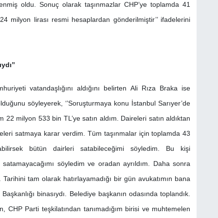
denmiş oldu. Sonuç olarak taşınmazlar CHP’ye toplamda 41
24 milyon lirası resmi hesaplardan gönderilmiştir’’ ifadelerini
ydı’’
riyeti vatandaşlığını aldığını belirten Ali Rıza Braka ise
 olduğunu söyleyerek, ‘’Soruşturmaya konu İstanbul Sarıyer’de
 22 milyon 533 bin TL’ye satın aldım. Daireleri satın aldıktan
releri satmaya karar verdim. Tüm taşınmalar için toplamda 43
ilirsek bütün dairleri satabileceğimi söyledim. Bu kişi
ayı satamayacağımı söyledim ve oradan ayrıldım. Daha sonra
 Tarihini tam olarak hatırlayamadığı bir gün avukatımın bana
ye Başkanlığı binasıydı. Belediye başkanın odasında toplandık.
 CHP Parti teşkilatından tanımadığım birisi ve muhtemelen