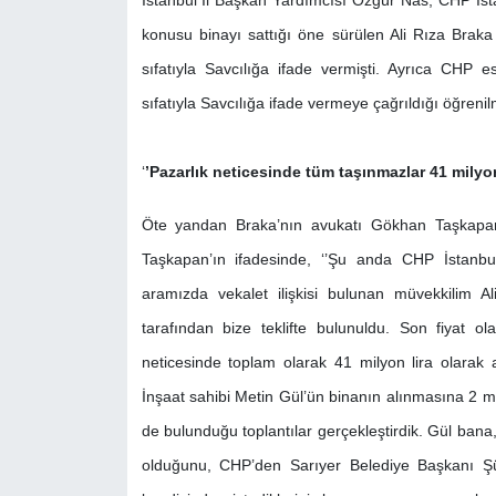
İstanbul İl Başkan Yardımcısı Özgür Nas, CHP İst
konusu binayı sattığı öne sürülen Ali Rıza Bra
sıfatıyla Savcılığa ifade vermişti. Ayrıca CHP e
sıfatıyla Savcılığa ifade vermeye çağrıldığı öğrenilm
‘
’Pazarlık neticesinde tüm taşınmazlar 41 milyon 
Öte yandan Braka’nın avukatı Gökhan Taşkapan’ın
Taşkapan’ın ifadesinde, ‘’Şu anda CHP İstanbul
aramızda vekalet ilişkisi bulunan müvekkilim A
tarafından bize teklifte bulunuldu. Son fiyat ola
neticesinde toplam olarak 41 milyon lira olarak 
İnşaat sahibi Metin Gül’ün binanın alınmasına 2 mi
de bulunduğu toplantılar gerçekleştirdik. Gül ban
olduğunu, CHP’den Sarıyer Belediye Başkanı Şü