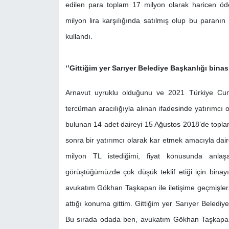
edilen para toplam 17 milyon olarak haricen ö
milyon lira karşılığında satılmış olup bu paranın 
kullandı.
‘’Gittiğim yer Sarıyer Belediye Başkanlığı binası
Arnavut uyruklu olduğunu ve 2021 Türkiye Cumhu
tercüman aracılığıyla alınan ifadesinde yatırımcı
bulunan 14 adet daireyi 15 Ağustos 2018’de toplam
sonra bir yatırımcı olarak kar etmek amacıyla dai
milyon TL istediğimi, fiyat konusunda anlaşab
görüştüğümüzde çok düşük teklif etiği için bin
avukatım Gökhan Taşkapan ile iletişime geçmişler.
attığı konuma gittim. Gittiğim yer Sarıyer Beledi
Bu sırada odada ben, avukatım Gökhan Taşkapan,