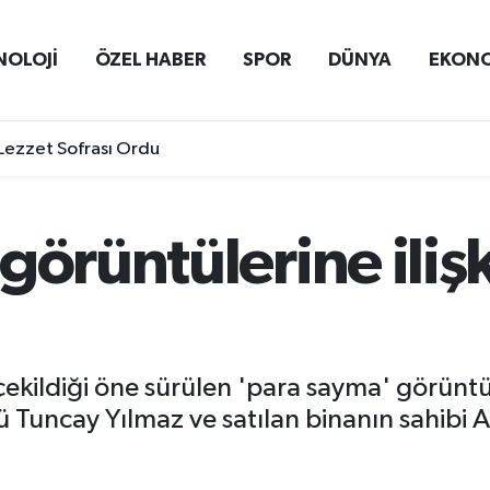
NOLOJİ
ÖZEL HABER
SPOR
DÜNYA
EKON
Lezzet Sofrası Ordu
görüntülerine ilişk
çekildiği öne sürülen 'para sayma' görüntü
ncay Yılmaz ve satılan binanın sahibi Ali