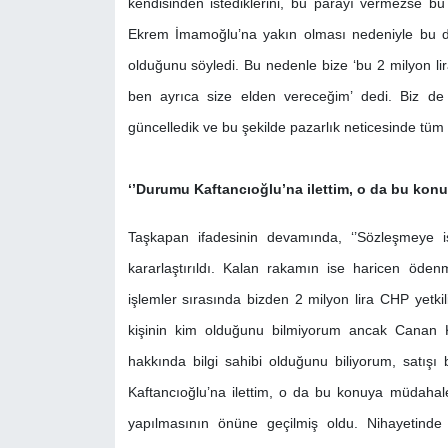
kendisinden istediklerini, bu parayı vermezse bu ki
Ekrem İmamoğlu’na yakın olması nedeniyle bu
olduğunu söyledi. Bu nedenle bize ‘bu 2 milyon lira
ben ayrıca size elden vereceğim’ dedi. Biz de
güncelledik ve bu şekilde pazarlık neticesinde tüm t
‘’Durumu Kaftancıoğlu’na ilettim, o da bu konu
Taşkapan ifadesinin devamında, ‘’Sözleşmeye i
kararlaştırıldı. Kalan rakamın ise haricen öde
işlemler sırasında bizden 2 milyon lira CHP yetkil
kişinin kim olduğunu bilmiyorum ancak Canan Ka
hakkında bilgi sahibi olduğunu biliyorum, satışı
Kaftancıoğlu’na ilettim, o da bu konuya müdahale
yapılmasının önüne geçilmiş oldu. Nihayetinde