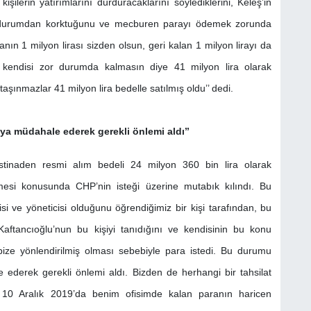
şilerin yatırımlarını durduracaklarını söylediklerini, Keleş’in
 durumdan korktuğunu ve mecburen parayı ödemek zorunda
nın 1 milyon lirası sizden olsun, geri kalan 1 milyon lirayı da
 kendisi zor durumda kalmasın diye 41 milyon lira olarak
aşınmazlar 41 milyon lira bedelle satılmış oldu’’ dedi.
ya müdahale ederek gerekli önlemi aldı’’
stinaden resmi alım bedeli 24 milyon 360 bin lira olarak
nmesi konusunda CHP’nin isteği üzerine mutabık kılındı. Bu
isi ve yöneticisi olduğunu öğrendiğimiz bir kişi tarafından, bu
ftancıoğlu’nun bu kişiyi tanıdığını ve kendisinin bu konu
 bize yönlendirilmiş olması sebebiyle para istedi. Bu durumu
 ederek gerekli önlemi aldı. Bizden de herhangi bir tahsilat
 10 Aralık 2019’da benim ofisimde kalan paranın haricen