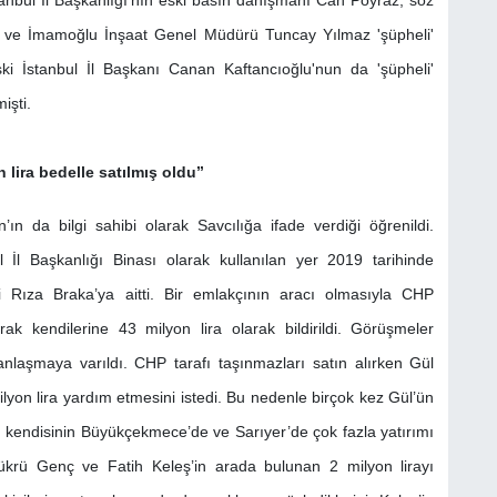
anbul İl Başkanlığı’nın eski basın danışmanı Can Poyraz, söz
ka ve İmamoğlu İnşaat Genel Müdürü Tuncay Yılmaz 'şüpheli'
ski İstanbul İl Başkanı Canan Kaftancıoğlu'nun da 'şüpheli'
işti.
lira bedelle satılmış oldu’’
 da bilgi sahibi olarak Savcılığa ifade verdiği öğrenildi.
 İl Başkanlığı Binası olarak kullanılan yer 2019 tarihinde
li Rıza Braka’ya aitti. Bir emlakçının aracı olmasıyla CHP
rak kendilerine 43 milyon lira olarak bildirildi. Görüşmeler
anlaşmaya varıldı. CHP tarafı taşınmazları satın alırken Gül
lyon lira yardım etmesini istedi. Bu nedenle birçok kez Gül’ün
a, kendisinin Büyükçekmece’de ve Sarıyer’de çok fazla yatırımı
krü Genç ve Fatih Keleş’in arada bulunan 2 milyon lirayı