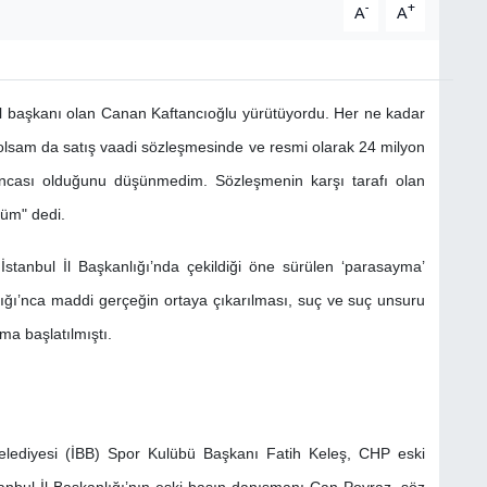
-
+
A
A
 il başkanı olan Canan Kaftancıoğlu yürütüyordu. Her ne kadar
olsam da satış vaadi sözleşmesinde ve resmi olarak 24 milyon
ıncası olduğunu düşünmedim. Sözleşmenin karşı tarafı olan
üm" dedi.
tanbul İl Başkanlığı’nda çekildiği öne sürülen ‘parasayma’
ılığı’nca maddi gerçeğin ortaya çıkarılması, suç ve suç unsuru
ma başlatılmıştı.
elediyesi (İBB) Spor Kulübü Başkanı Fatih Keleş, CHP eski