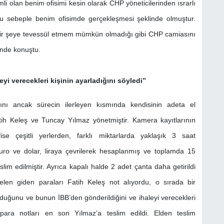
 olan benim ofisimi kesin olarak CHP yöneticilerinden ısrarlı
u sebeple benim ofisimde gerçekleşmesi şeklinde olmuştur.
 bir şeye tevessül etmem mümkün olmadığı gibi CHP camiasını
nde konuştu.
yi verecekleri kişinin ayarladığını söyledi’’
ğını ancak sürecin ilerleyen kısmında kendisinin adeta el
 Fatih Keleş ve Tuncay Yılmaz yönetmiştir. Kamera kayıtlarının
ise çeşitli yerlerden, farklı miktarlarda yaklaşık 3 saat
Euro ve dolar, liraya çevrilerek hesaplanmış ve toplamda 15
slim edilmiştir. Ayrıca kapalı halde 2 adet çanta daha getirildi
elen giden paraları Fatih Keleş not alıyordu, o sırada bir
olduğunu ve bunun İBB’den gönderildiğini ve ihaleyi verecekleri
 para notları en son Yılmaz’a teslim edildi. Elden teslim