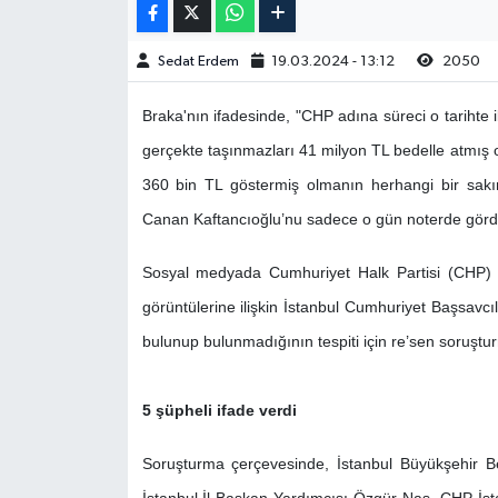
Sedat Erdem
19.03.2024 - 13:12
2050
Braka'nın ifadesinde, "CHP adına süreci o tarihte
gerçekte taşınmazları 41 milyon TL bedelle atmış 
360 bin TL göstermiş olmanın herhangi bir sak
Canan Kaftancıoğlu’nu sadece o gün noterde görd
Sosyal medyada Cumhuriyet Halk Partisi (CHP) İs
görüntülerine ilişkin İstanbul Cumhuriyet Başsavc
bulunup bulunmadığının tespiti için re’sen soruştur
5 şüpheli ifade verdi
Soruşturma çerçevesinde, İstanbul Büyükşehir B