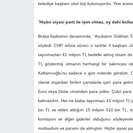
belediye başkanı olan kişi bulunuyordu. Yine aramı
"
Hiçbir siyasi parti ile işim olmaz, oy dahi kull
Braka ifadesinin devamında, ‘’Avukatım Gökhan T
söyledi. CHP adına süreci o tarihte il başkanı 
taşınmazları 41 milyon TL bedelle atmış olsam da
TL göstermiş olmanın herhangi bir sakıncası o
Kaftancıoğlu’nu sadece o gün noterde gördüm. Ofi
olarak dışardan birileri çantalarla içeri para ge
Euro veya Dolar cinsinden para yoktu. Çükü para 
kalmazdım. Her ne kadar taşınmazı 41 milyon TL’y
bin TL ve elden aldığım 15 milyon 510 bin TL, t
komisyon ve diğer giderler olduğunu söyleyerek
mutluydum ve paramı da almıştım. Hiçbir siyasi part