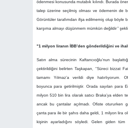
ödenmesi konusunda mutabık kılındı. Burada önemli
talep üzerine seçilmiş olması ve ödemenin de b
Görüntüler tarafımdan ifşa edilmemiş olup böyle
karşıma almayı düşünmem mümkün değildir’’ şekli
"1 milyon liranın İBB’den gönderildiğini ve ihale
Satın alma sürecinin Kaftancıoğlu’nun başlattı
çektirildiğini belirten Taşkapan, ‘’Süreci bizzat
tamamı Yılmaz’a verildi diye hatırlıyorum. Of
boyunca para getirilmiştir. Orada sayılan para 
milyon 510 bin lira olarak satıcı Braka’ya elden te
ancak bu çantalar açılmadı. Ofiste otururken g
çanta para ile bir şahıs daha geldi, 1 milyon lira 
kişinin ayarladığını söyledi. Gelen giden tüm