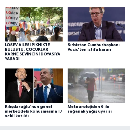
LÖSEV AİLESİ PİKNİKTE
Sırbistan Cumhurbaşkanı
BULUŞTU, ÇOCUKLAR
Vucic'ten istifa kararı
KARNE SEVİNCİNİ DOYASIYA
YAŞADI
Kılıçdaroğlu'nun genel
Meteorolojiden 6 ile
merkezdeki konuşmasına 17
sağanak yağış uyarısı
vekil katıldı