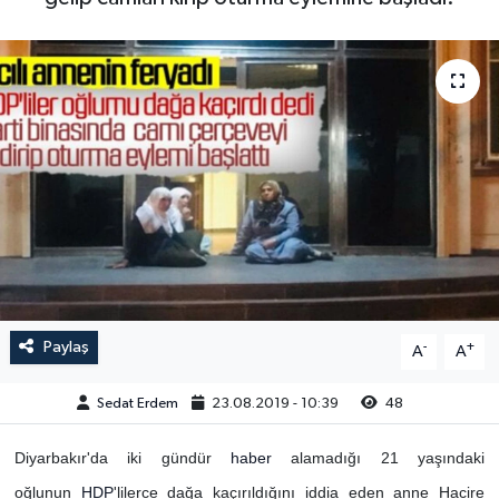
Paylaş
-
+
A
A
Sedat Erdem
23.08.2019 - 10:39
48
Diyarbakır'da iki gündür
haber
alamadığı 21 yaşındaki
oğlunun
HDP
'lilerce dağa kaçırıldığını iddia eden anne Hacire