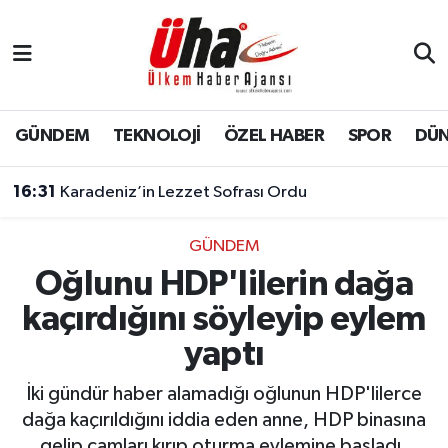
İstanbul Nöbetçi Eczaneler
İstanbul Hava Durumu
GÜNDEM
TEKNOLOJİ
ÖZEL HABER
SPOR
DÜ
İstanbul Namaz Vakitleri
16:31
Karadeniz’in Lezzet Sofrası Ordu
İstanbul Trafik Yoğunluk Haritası
GÜNDEM
Oğlunu HDP'lilerin dağa
Süper Lig Puan Durumu ve Fikstür
kaçırdığını söyleyip eylem
Tüm Manşetler
yaptı
Son Dakika Haberleri
İki gündür haber alamadığı oğlunun HDP'lilerce
dağa kaçırıldığını iddia eden anne, HDP binasına
Haber Arşivi
gelip camları kırıp oturma eylemine başladı.