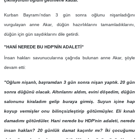
Kurban Bayramı'ndan 3 gün sonra oğlunu nişanladığını
vurgulayan anne Akar, düğün hazırlıklarını tamamladıklarını,
düğün için gün saydıklarını dile getirdi.
"HANİ NEREDE BU HDP'NİN ADALETİ"
İnsan hakları savunucularına çağrıda bulunan anne Akar, şöyle
devam etti:
"Oğlum nişanlı, bayramdan 3 gün sonra nişan yaptık. 20 gün
sonra düğünü olacak. Altınlarını aldım, evini döşedim, düğün
salonunu kiraladım gelip buraya girmiş. Suyun içine hap
koyup vermişler onu bilinçsizleştirip götürmüşler. Eli kınalı
damadımı götürdüler. Hani nerede bu HDP'nin adaleti, nerede
insan hakları? 20 günlük damat kaçırılır mı? İki çocuğumu