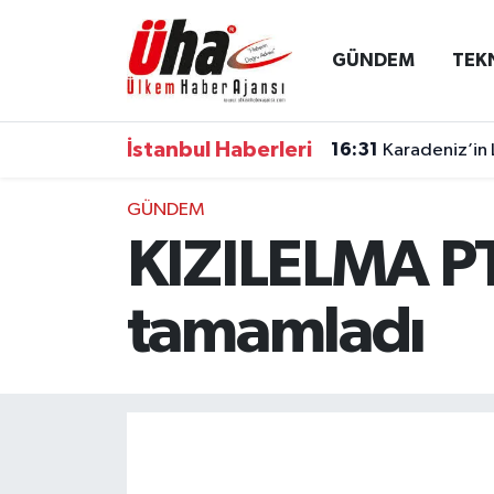
GÜNDEM
TEK
İstanbul Nöbetçi Eczaneler
İstanbul Hava Durumu
İstanbul Haberleri
16:31
Karadeniz’in 
İstanbul Namaz Vakitleri
GÜNDEM
KIZILELMA PT-3
İstanbul Trafik Yoğunluk Haritası
Süper Lig Puan Durumu ve Fikstür
tamamladı
Tüm Manşetler
Son Dakika Haberleri
Haber Arşivi