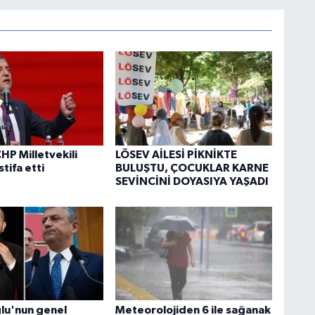
HP Milletvekili
LÖSEV AİLESİ PİKNİKTE
stifa etti
BULUŞTU, ÇOCUKLAR KARNE
SEVİNCİNİ DOYASIYA YAŞADI
ğlu'nun genel
Meteorolojiden 6 ile sağanak