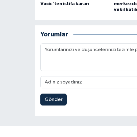
Vucic'ten istifa kararı
merkezde
vekil katıl
Yorumlar
Gönder