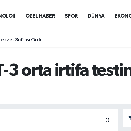
NOLOJİ
ÖZEL HABER
SPOR
DÜNYA
EKON
Lezzet Sofrası Ordu
 orta irtifa testin
Y