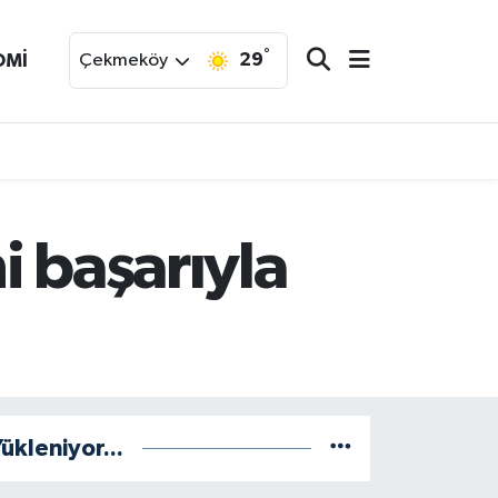
°
29
OMİ
Çekmeköy
i başarıyla
ükleniyor...