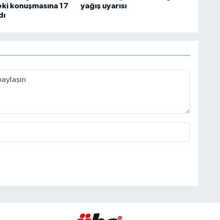
ki konuşmasına 17
yağış uyarısı
dı