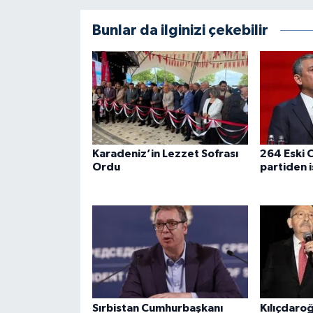
Bunlar da ilginizi çekebilir
Karadeniz’in Lezzet Sofrası
264 Eski C
Ordu
partiden i
Sırbistan Cumhurbaşkanı
Kılıçdaro