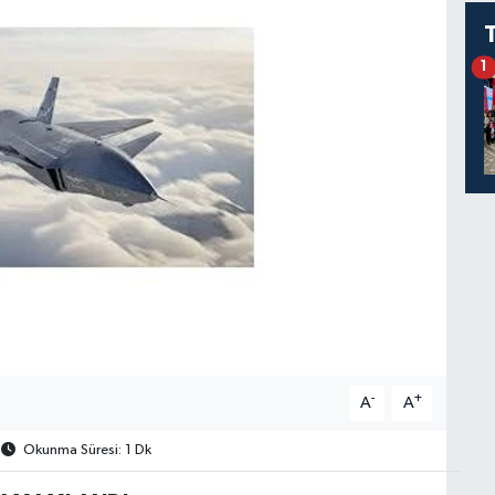
1
-
+
A
A
Okunma Süresi: 1 Dk