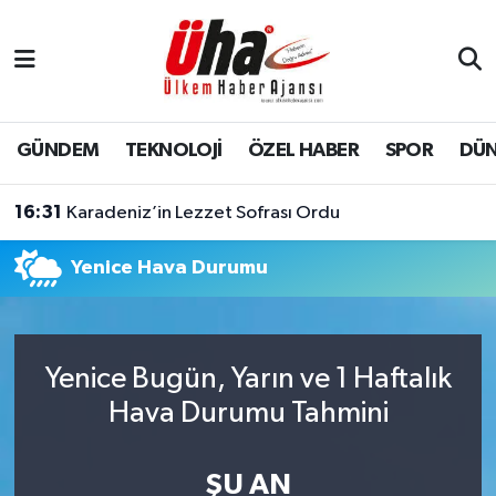
İstanbul Nöbetçi Eczaneler
İstanbul Hava Durumu
GÜNDEM
TEKNOLOJİ
ÖZEL HABER
SPOR
DÜ
İstanbul Namaz Vakitleri
16:31
Karadeniz’in Lezzet Sofrası Ordu
İstanbul Trafik Yoğunluk Haritası
Yenice Hava Durumu
Süper Lig Puan Durumu ve Fikstür
Tüm Manşetler
Yenice Bugün, Yarın ve 1 Haftalık
Hava Durumu Tahmini
Son Dakika Haberleri
Haber Arşivi
ŞU AN