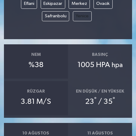
Eflani
Eskipazar
Merkez
Ovacık
Safranbolu
Yenice
NEM
BASINÇ
%38
1005 HPA
hpa
RÜZGAR
EN DÜŞÜK / EN YÜKSEK
°
°
3.81 M/S
23
/ 35
10 AĞUSTOS
11 AĞUSTOS