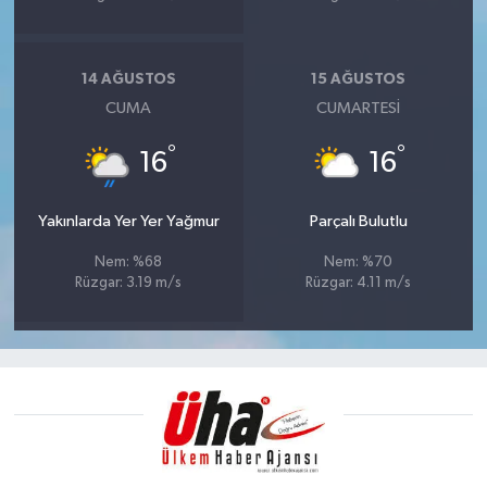
14 AĞUSTOS
15 AĞUSTOS
CUMA
CUMARTESI
°
°
16
16
Yakınlarda Yer Yer Yağmur
Parçalı Bulutlu
Nem: %68
Nem: %70
Rüzgar: 3.19 m/s
Rüzgar: 4.11 m/s