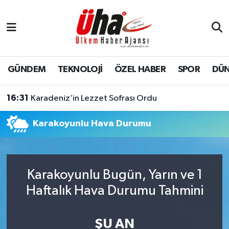
İstanbul Nöbetçi Eczaneler
İstanbul Hava Durumu
GÜNDEM
TEKNOLOJİ
ÖZEL HABER
SPOR
DÜ
İstanbul Namaz Vakitleri
16:31
Karadeniz’in Lezzet Sofrası Ordu
İstanbul Trafik Yoğunluk Haritası
Karakoyunlu Hava Durumu
Süper Lig Puan Durumu ve Fikstür
Tüm Manşetler
Karakoyunlu Bugün, Yarın ve 1
Haftalık Hava Durumu Tahmini
Son Dakika Haberleri
Haber Arşivi
ŞU AN