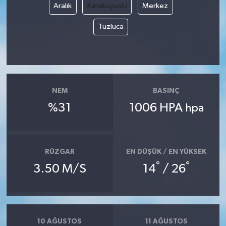
Aralık
Karakoyunlu
Merkez
Tuzluca
NEM
BASINÇ
%31
1006 HPA
hpa
RÜZGAR
EN DÜŞÜK / EN YÜKSEK
°
°
3.50 M/S
14
/ 26
10 AĞUSTOS
11 AĞUSTOS