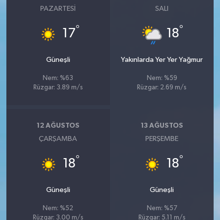
PAZARTESI
SALI
°
°
17
18
Güneşli
Yakınlarda Yer Yer Yağmur
Nem: %63
Nem: %59
Rüzgar: 3.89 m/s
Rüzgar: 2.69 m/s
12 AĞUSTOS
13 AĞUSTOS
ÇARŞAMBA
PERŞEMBE
°
°
18
18
Güneşli
Güneşli
Nem: %52
Nem: %57
Rüzgar: 3.00 m/s
Rüzgar: 5.11 m/s