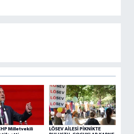
HP Milletvekili
LÖSEV AİLESİ PİKNİKTE