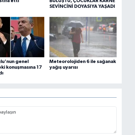
stifa etti
BULUŞTU, ÇOCUKLAR KARNE
SEVİNCİNİ DOYASIYA YAŞADI
ğlu'nun genel
Meteorolojiden 6 ile sağanak
ki konuşmasına 17
yağış uyarısı
dı