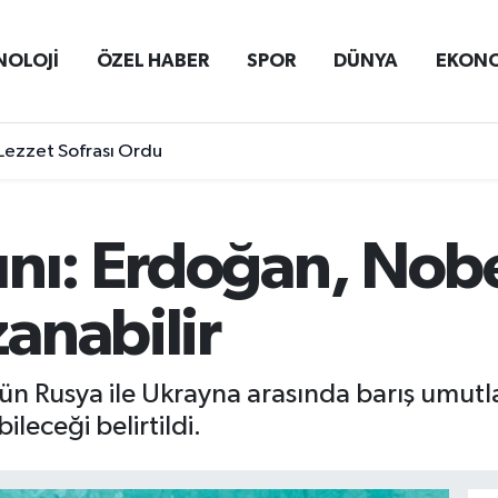
NOLOJİ
ÖZEL HABER
SPOR
DÜNYA
EKON
Lezzet Sofrası Ordu
nı: Erdoğan, Nobe
anabilir
 Rusya ile Ukrayna arasında barış umutları
leceği belirtildi.