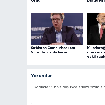
Ordu
partiden i
Sırbistan Cumhurbaşkanı
Kılıçdaro
Vucic'ten istifa kararı
merkezde
vekil katıl
Yorumlar