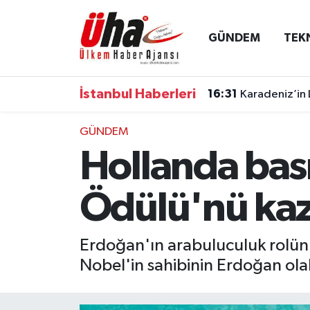
GÜNDEM
TEK
İstanbul Nöbetçi Eczaneler
İstanbul Hava Durumu
İstanbul Haberleri
16:31
Karadeniz’in 
İstanbul Namaz Vakitleri
GÜNDEM
Hollanda bası
İstanbul Trafik Yoğunluk Haritası
Süper Lig Puan Durumu ve Fikstür
Ödülü'nü kaz
Tüm Manşetler
Erdoğan'ın arabuluculuk rolünün
Nobel'in sahibinin Erdoğan olabi
Son Dakika Haberleri
Haber Arşivi