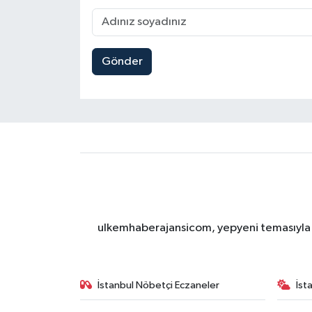
Gönder
ulkemhaberajansicom, yepyeni temasıyla si
İstanbul Nöbetçi Eczaneler
İst