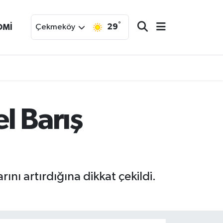
°
29
OMİ
Çekmeköy
l Barış
nı artırdığına dikkat çekildi.