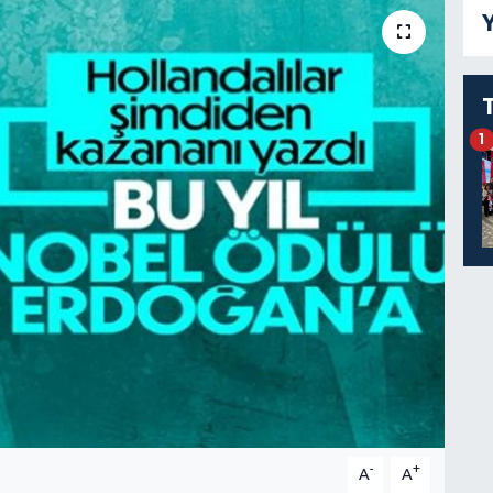
Y
1
-
+
A
A