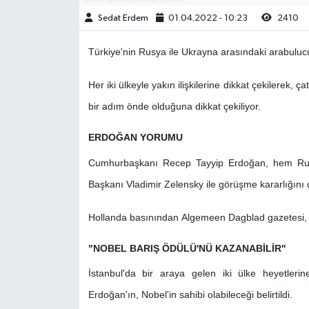
Sedat Erdem
01.04.2022 - 10:23
2410
Türkiye'nin Rusya ile Ukrayna arasındaki arabulucul
Her iki ülkeyle yakın ilişkilerine dikkat çekilerek
bir adım önde olduğuna dikkat çekiliyor.
ERDOĞAN YORUMU
Cumhurbaşkanı Recep Tayyip Erdoğan, hem Rus
Başkanı Vladimir Zelensky ile görüşme kararlığını di
Hollanda basınından Algemeen Dagblad gazetesi, 
"NOBEL BARIŞ ÖDÜLÜ'NÜ KAZANABİLİR"
İstanbul'da bir araya gelen iki ülke heyetleri
Erdoğan'ın, Nobel'in sahibi olabileceği belirtildi.