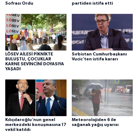
Sofrası Ordu
partiden istifa etti
LÖSEV AİLESİ PİKNİKTE
Sırbistan Cumhurbaşkanı
BULUŞTU, ÇOCUKLAR
Vucic'ten istifa kararı
KARNE SEVİNCİNİ DOYASIYA
YAŞADI
Kılıçdaroğlu'nun genel
Meteorolojiden 6 ile
merkezdeki konuşmasına 17
sağanak yağış uyarısı
vekil katıldı