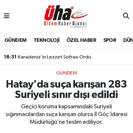
İstanbul Nöbetçi Eczaneler
İstanbul Hava Durumu
GÜNDEM
TEKNOLOJİ
ÖZEL HABER
SPOR
DÜ
İstanbul Namaz Vakitleri
16:31
Karadeniz’in Lezzet Sofrası Ordu
İstanbul Trafik Yoğunluk Haritası
GÜNDEM
Hatay'da suça karışan 283
Süper Lig Puan Durumu ve Fikstür
Suriyeli sınır dışı edildi
Tüm Manşetler
Geçici koruma kapsamındaki Suriyeli
Son Dakika Haberleri
sığınmacılardan suça karışan olursa İl Göç İdaresi
Müdürlüğü'ne teslim ediliyor.
Haber Arşivi