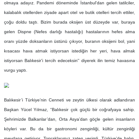
olmaya adayız. Pandemi döneminde İstanbul'dan gelen tatilciler,
kalabalık otellerden ziyade apart otel ve butik otelleri tercih ettiler,
çoğu doldu taştı. Bizim burada oksijen üst düzeyde var, buraya
gelen Dispne (Nefes darlığı hastalığı) hastalarının hefes alma
oranı yüzde doksanların üstünü çıkıyor, buranın oksijeni bol, yani
kısacası hava atmak istiyorsan istediğin her yeri, hava almak
istiyorsan Balıkesir'i tercih edeceksin'' diyerek ilin temiz havasına
vurgu yaptı.
Balıkesir’i Türkiye’nin Cenneti ve zeytin ülkesi olarak adlandıran
Başkan Yücel Yılmaz, “Balıkesir çok güçlü bir coğrafyaya sahip.
Şehrimizde Balkanlar’dan, Orta Asya’dan göçle gelen insanların
köyleri var. Bu da bir gastronomi zenginliği, kültür zenginliği
meydana getiriyor. Topraklarımız zaten verimli. Türkiye’de balın,