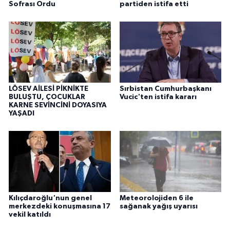
Sofrası Ordu
partiden istifa etti
LÖSEV AİLESİ PİKNİKTE
Sırbistan Cumhurbaşkanı
BULUŞTU, ÇOCUKLAR
Vucic'ten istifa kararı
KARNE SEVİNCİNİ DOYASIYA
YAŞADI
Kılıçdaroğlu'nun genel
Meteorolojiden 6 ile
merkezdeki konuşmasına 17
sağanak yağış uyarısı
vekil katıldı