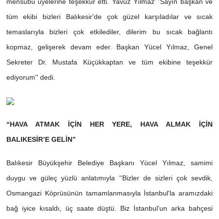
mensubu üyelerine teşekkür etti. Yavuz Yılmaz' 'Sayın başkan ve
tüm ekibi bizleri Balıkesir'de çok güzel karşıladılar ve sıcak
temaslarıyla bizleri çok etkilediler, dilerim bu sıcak bağlantı
kopmaz, gelişerek devam eder. Başkan Yücel Yılmaz, Genel
Sekreter Dr. Mustafa Küçükkaptan ve tüm ekibine teşekkür
ediyorum'' dedi.
“HAVA ATMAK İÇİN HER YERE, HAVA ALMAK İÇİN
BALIKESİR’E GELİN”
Balıkesir Büyükşehir Belediye Başkanı Yücel Yılmaz, samimi
duygu ve güleç yüzlü anlatımıyla ''Bizler de sizleri çok sevdik,
Osmangazi Köprüsünün tamamlanmasıyla İstanbul'la aramızdaki
bağ iyice kısaldı, üç saate düştü. Biz İstanbul'un arka bahçesi