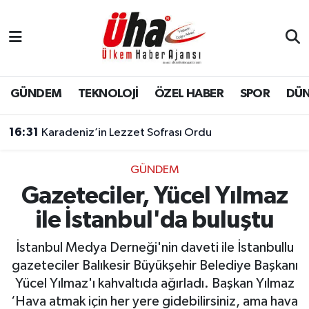
İstanbul Nöbetçi Eczaneler
İstanbul Hava Durumu
GÜNDEM
TEKNOLOJİ
ÖZEL HABER
SPOR
DÜ
İstanbul Namaz Vakitleri
16:31
Karadeniz’in Lezzet Sofrası Ordu
İstanbul Trafik Yoğunluk Haritası
GÜNDEM
Gazeteciler, Yücel Yılmaz
Süper Lig Puan Durumu ve Fikstür
ile İstanbul'da buluştu
Tüm Manşetler
İstanbul Medya Derneği'nin daveti ile İstanbullu
Son Dakika Haberleri
gazeteciler Balıkesir Büyükşehir Belediye Başkanı
Yücel Yılmaz'ı kahvaltıda ağırladı. Başkan Yılmaz
Haber Arşivi
‘Hava atmak için her yere gidebilirsiniz, ama hava