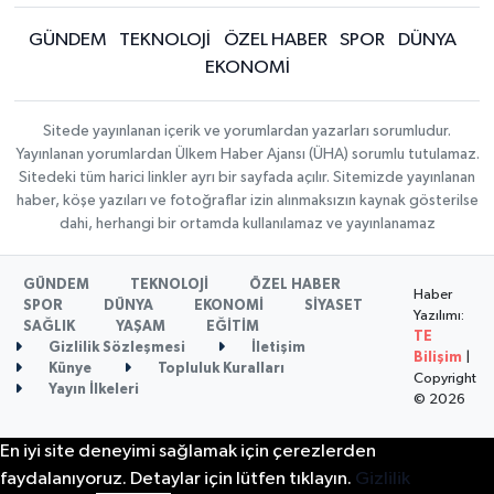
GÜNDEM
TEKNOLOJİ
ÖZEL HABER
SPOR
DÜNYA
EKONOMİ
Sitede yayınlanan içerik ve yorumlardan yazarları sorumludur.
Yayınlanan yorumlardan Ülkem Haber Ajansı (ÜHA) sorumlu tutulamaz.
Sitedeki tüm harici linkler ayrı bir sayfada açılır. Sitemizde yayınlanan
haber, köşe yazıları ve fotoğraflar izin alınmaksızın kaynak gösterilse
dahi, herhangi bir ortamda kullanılamaz ve yayınlanamaz
GÜNDEM
TEKNOLOJİ
ÖZEL HABER
Haber
SPOR
DÜNYA
EKONOMİ
SİYASET
Yazılımı:
SAĞLIK
YAŞAM
EĞİTİM
TE
Gizlilik Sözleşmesi
İletişim
Bilişim
|
Künye
Topluluk Kuralları
Copyright
Yayın İlkeleri
© 2026
En iyi site deneyimi sağlamak için çerezlerden
faydalanıyoruz. Detaylar için lütfen tıklayın.
Gizlilik