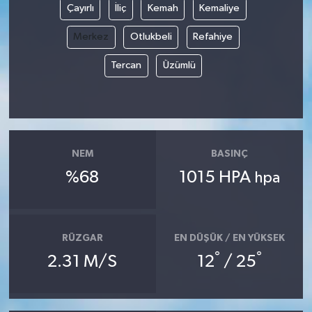
Çayırlı
İliç
Kemah
Kemaliye
Merkez
Otlukbeli
Refahiye
Tercan
Üzümlü
NEM
BASINÇ
%68
1015 HPA
hpa
RÜZGAR
EN DÜŞÜK / EN YÜKSEK
°
°
2.31 M/S
12
/ 25