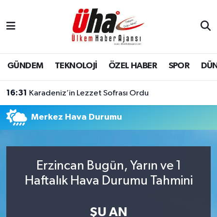
İstanbul Nöbetçi Eczaneler
İstanbul Hava Durumu
GÜNDEM
TEKNOLOJİ
ÖZEL HABER
SPOR
DÜ
İstanbul Namaz Vakitleri
16:31
Karadeniz’in Lezzet Sofrası Ordu
İstanbul Trafik Yoğunluk Haritası
Merkez Hava Durumu
Süper Lig Puan Durumu ve Fikstür
Tüm Manşetler
Erzincan Bugün, Yarın ve 1
Haftalık Hava Durumu Tahmini
Son Dakika Haberleri
Haber Arşivi
ŞU AN