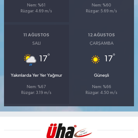
Nem: %61
Nem: %60
Rüzgar: 4.69 m/s
Rüzgar: 5.69 m/s
11 AĞUSTOS
12 AĞUSTOS
SALI
ÇARŞAMBA
°
°
17
17
Yakınlarda Yer Yer Yağmur
Güneşli
Nem: %67
Nem: %66
Rüzgar: 3.19 m/s
Rüzgar: 4.50 m/s