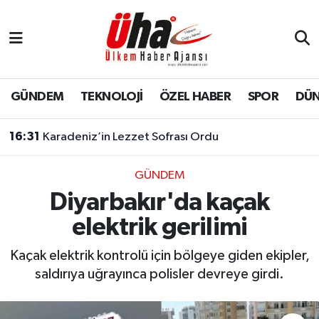
İstanbul Nöbetçi Eczaneler
İstanbul Hava Durumu
GÜNDEM
TEKNOLOJİ
ÖZEL HABER
SPOR
DÜ
İstanbul Namaz Vakitleri
16:31
Karadeniz’in Lezzet Sofrası Ordu
İstanbul Trafik Yoğunluk Haritası
GÜNDEM
Diyarbakır'da kaçak
Süper Lig Puan Durumu ve Fikstür
elektrik gerilimi
Tüm Manşetler
Kaçak elektrik kontrolü için bölgeye giden ekipler,
Son Dakika Haberleri
saldırıya uğrayınca polisler devreye girdi.
Haber Arşivi