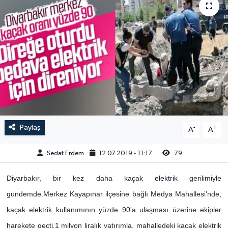
Paylaş
-
+
A
A
Sedat Erdem
12.07.2019 - 11:17
79
Diyarbakır, bir kez daha kaçak
elektrik
gerilimiyle
gündemde.
Merkez Kayapınar ilçesine bağlı Medya Mahallesi'nde,
kaçak elektrik kullanımının yüzde 90'a ulaşması üzerine ekipler
harekete geçti.
1 milyon liralık yatırımla, mahalledeki kaçak elektrik