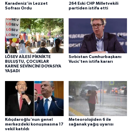
Karadeniz’in Lezzet
264 Eski CHP Milletvekili
Sofrası Ordu
partiden istifa etti
LÖSEV AİLESİ PİKNİKTE
Sırbistan Cumhurbaşkanı
BULUŞTU, ÇOCUKLAR
Vucic'ten istifa kararı
KARNE SEVİNCİNİ DOYASIYA
YAŞADI
Kılıçdaroğlu'nun genel
Meteorolojiden 6 ile
merkezdeki konuşmasına 17
sağanak yağış uyarısı
vekil katıldı