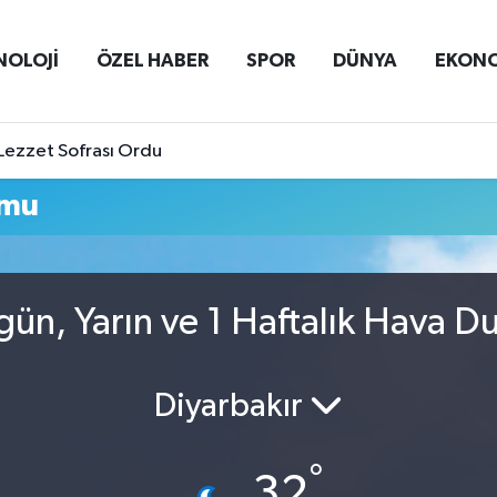
NOLOJİ
ÖZEL HABER
SPOR
DÜNYA
EKON
Lezzet Sofrası Ordu
umu
ün, Yarın ve 1 Haftalık Hava 
Diyarbakır
°
32