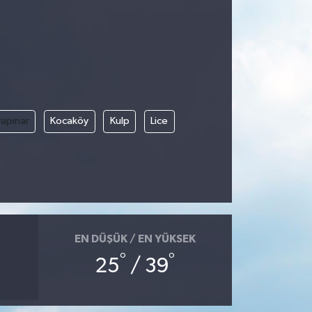
apınar
Kocaköy
Kulp
Lice
EN DÜŞÜK / EN YÜKSEK
°
°
25
/ 39