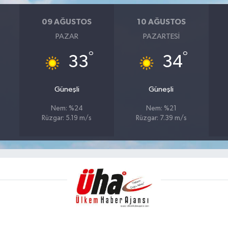
09 AĞUSTOS
10 AĞUSTOS
PAZAR
PAZARTESI
°
°
33
34
Güneşli
Güneşli
Nem: %24
Nem: %21
Rüzgar: 5.19 m/s
Rüzgar: 7.39 m/s