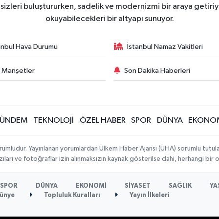
zleri buluştururken, sadelik ve modernizmi bir araya getiriyo
okuyabilecekleri bir altyapı sunuyor.
anbul Hava Durumu
İstanbul Namaz Vakitleri
 Manşetler
Son Dakika Haberleri
ÜNDEM
TEKNOLOJİ
ÖZEL HABER
SPOR
DÜNYA
EKONO
rumludur. Yayınlanan yorumlardan Ülkem Haber Ajansı (ÜHA) sorumlu tutulamaz.
ıları ve fotoğraflar izin alınmaksızın kaynak gösterilse dahi, herhangi bir
SPOR
DÜNYA
EKONOMİ
SİYASET
SAĞLIK
YA
ünye
Topluluk Kuralları
Yayın İlkeleri