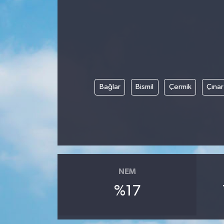
Bağlar
Bismil
Çermik
Çınar
NEM
%17