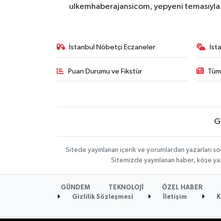
ulkemhaberajansicom, yepyeni temasıyla si
İstanbul Nöbetçi Eczaneler
İst
Puan Durumu ve Fikstür
Tüm
G
Sitede yayınlanan içerik ve yorumlardan yazarları so
Sitemizde yayınlanan haber, köşe yaz
GÜNDEM
TEKNOLOJİ
ÖZEL HABER
Gizlilik Sözleşmesi
İletişim
K