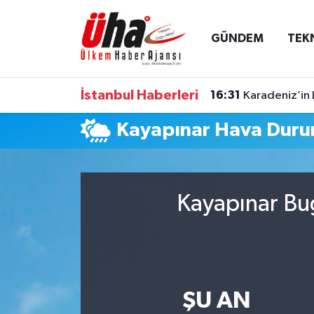
GÜNDEM
TEK
İstanbul Nöbetçi Eczaneler
İstanbul Hava Durumu
İstanbul Haberleri
16:31
Karadeniz’in 
İstanbul Namaz Vakitleri
Kayapınar Hava Dur
İstanbul Trafik Yoğunluk Haritası
Süper Lig Puan Durumu ve Fikstür
Kayapınar Bug
Tüm Manşetler
Son Dakika Haberleri
ŞU AN
Haber Arşivi