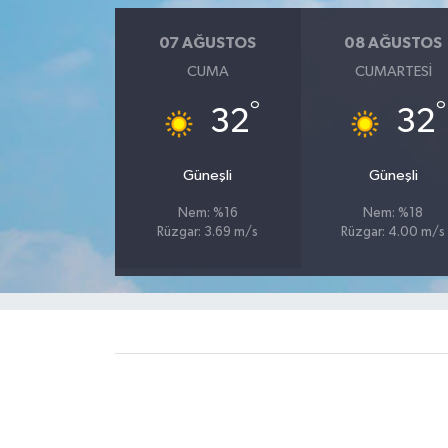
07 AĞUSTOS
08 AĞUSTOS
CUMA
CUMARTESI
°
°
32
32
Güneşli
Güneşli
Nem: %16
Nem: %18
Rüzgar: 3.69 m/s
Rüzgar: 4.00 m/s