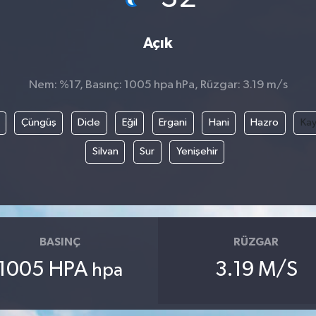
Açık
Nem: %17, Basınç: 1005 hpa hPa, Rüzgar: 3.19 m/s
Çüngüş
Dicle
Eğil
Ergani
Hani
Hazro
Kay
Silvan
Sur
Yenişehir
BASINÇ
RÜZGAR
1005 HPA
3.19 M/S
hpa