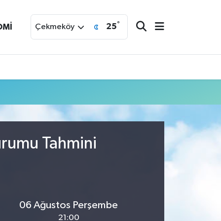
°
25
OMİ
Çekmeköy
Durumu Tahmini
06 Ağustos Perşembe
21:00