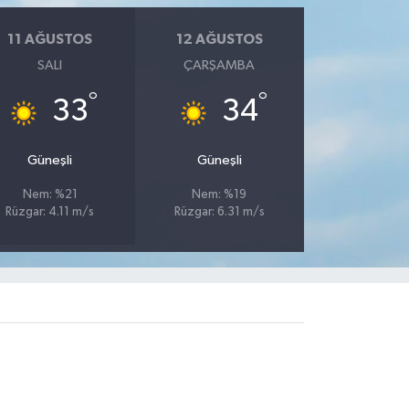
11 AĞUSTOS
12 AĞUSTOS
SALI
ÇARŞAMBA
°
°
33
34
Güneşli
Güneşli
Nem: %21
Nem: %19
Rüzgar: 4.11 m/s
Rüzgar: 6.31 m/s