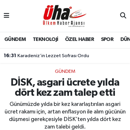
İstanbul Nöbetçi Eczaneler
İstanbul Hava Durumu
GÜNDEM
TEKNOLOJİ
ÖZEL HABER
SPOR
DÜ
İstanbul Namaz Vakitleri
16:31
Karadeniz’in Lezzet Sofrası Ordu
İstanbul Trafik Yoğunluk Haritası
GÜNDEM
DİSK, asgari ücrete yılda
Süper Lig Puan Durumu ve Fikstür
dört kez zam talep etti
Tüm Manşetler
Günümüzde yılda bir kez kararlaştırılan asgari
Son Dakika Haberleri
ücret rakamı için, artan enflasyon ile alım gücünün
düşmesi gerekçesiyle DİSK'ten yılda dört kez
Haber Arşivi
zam talebi geldi.