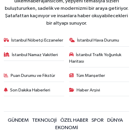
ulkemhaberajansicom, yepyeni temasıyla sizleri
buluştururken, sadelik ve modernizmi bir araya getiriyor.
Şatafattan kaçınıyor ve insanlara haber okuyabilecekleri
bir altyapı sunuyor.
İstanbul Nöbetçi Eczaneler
İstanbul Hava Durumu
İstanbul Namaz Vakitleri
İstanbul Trafik Yoğunluk
Haritası
Puan Durumu ve Fikstür
Tüm Manşetler
Son Dakika Haberleri
Haber Arşivi
GÜNDEM
TEKNOLOJİ
ÖZEL HABER
SPOR
DÜNYA
EKONOMİ