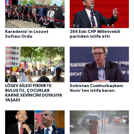
Karadeniz’in Lezzet
264 Eski CHP Milletvekili
Sofrası Ordu
partiden istifa etti
LÖSEV AİLESİ PİKNİKTE
Sırbistan Cumhurbaşkanı
BULUŞTU, ÇOCUKLAR
Vucic'ten istifa kararı
KARNE SEVİNCİNİ DOYASIYA
YAŞADI