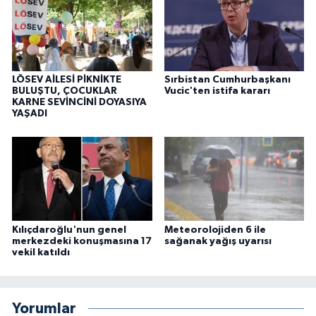
LÖSEV AİLESİ PİKNİKTE
Sırbistan Cumhurbaşkanı
BULUŞTU, ÇOCUKLAR
Vucic'ten istifa kararı
KARNE SEVİNCİNİ DOYASIYA
YAŞADI
Kılıçdaroğlu'nun genel
Meteorolojiden 6 ile
merkezdeki konuşmasına 17
sağanak yağış uyarısı
vekil katıldı
Yorumlar