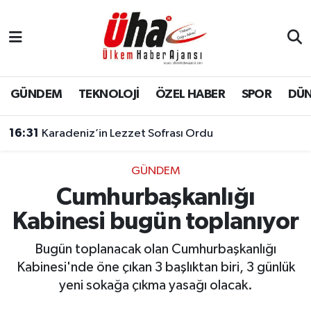
İstanbul Nöbetçi Eczaneler
İstanbul Hava Durumu
GÜNDEM
TEKNOLOJİ
ÖZEL HABER
SPOR
DÜ
İstanbul Namaz Vakitleri
16:31
Karadeniz’in Lezzet Sofrası Ordu
İstanbul Trafik Yoğunluk Haritası
GÜNDEM
Cumhurbaşkanlığı
Süper Lig Puan Durumu ve Fikstür
Kabinesi bugün toplanıyor
Tüm Manşetler
Bugün toplanacak olan Cumhurbaşkanlığı
Son Dakika Haberleri
Kabinesi'nde öne çıkan 3 başlıktan biri, 3 günlük
yeni sokağa çıkma yasağı olacak.
Haber Arşivi