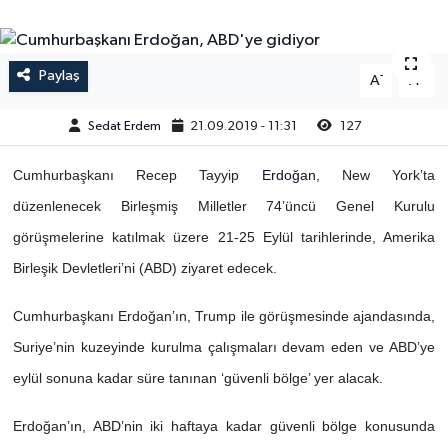
Paylaş
-
+
A
A
Sedat Erdem
21.09.2019 - 11:31
127
Cumhurbaşkanı Recep Tayyip
Erdoğan
, New York’ta
düzenlenecek Birleşmiş Milletler 74’üncü Genel Kurulu
görüşmelerine katılmak üzere 21-25 Eylül tarihlerinde, Amerika
Birleşik Devletleri’ni (ABD) ziyaret edecek.
Cumhurbaşkanı Erdoğan’ın, Trump ile görüşmesinde ajandasında,
Suriye’nin kuzeyinde kurulma çalışmaları devam eden ve ABD’ye
eylül sonuna kadar süre tanınan ‘güvenli bölge’ yer alacak.
Erdoğan’ın, ABD’nin iki haftaya kadar güvenli bölge konusunda