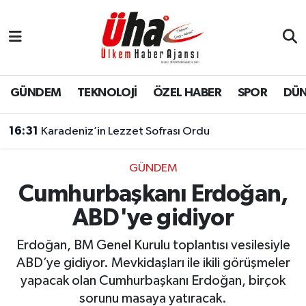
İstanbul Nöbetçi Eczaneler
İstanbul Hava Durumu
GÜNDEM
TEKNOLOJİ
ÖZEL HABER
SPOR
DÜ
İstanbul Namaz Vakitleri
16:31
Karadeniz’in Lezzet Sofrası Ordu
İstanbul Trafik Yoğunluk Haritası
GÜNDEM
Cumhurbaşkanı Erdoğan,
Süper Lig Puan Durumu ve Fikstür
ABD'ye gidiyor
Tüm Manşetler
Erdoğan, BM Genel Kurulu toplantısı vesilesiyle
Son Dakika Haberleri
ABD’ye gidiyor. Mevkidaşları ile ikili görüşmeler
yapacak olan Cumhurbaşkanı Erdoğan, birçok
Haber Arşivi
sorunu masaya yatıracak.