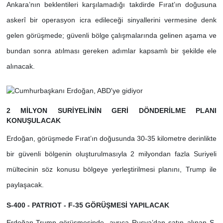
Ankara’nın beklentileri karşılamadığı takdirde Fırat’ın doğusuna
askerî bir operasyon icra edileceği sinyallerini vermesine denk
gelen görüşmede; güvenli bölge çalışmalarında gelinen aşama ve
bundan sonra atılması gereken adımlar kapsamlı bir şekilde ele
alınacak.
2 MİLYON SURİYELİNİN GERİ DÖNDERİLME PLANI
KONUŞULACAK
Erdoğan, görüşmede Fırat’ın doğusunda 30-35 kilometre derinlikte
bir güvenli bölgenin oluşturulmasıyla 2 milyondan fazla Suriyeli
mültecinin söz konusu bölgeye yerleştirilmesi planını, Trump ile
paylaşacak.
S-400 - PATRIOT - F-35 GÖRÜŞMESİ YAPILACAK
Erdoğan-Trump görüşmesinde, ayrıca Rusya’dan satın alınan
S-