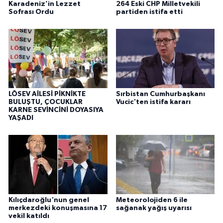
Karadeniz’in Lezzet
264 Eski CHP Milletvekili
Sofrası Ordu
partiden istifa etti
LÖSEV AİLESİ PİKNİKTE
Sırbistan Cumhurbaşkanı
BULUŞTU, ÇOCUKLAR
Vucic'ten istifa kararı
KARNE SEVİNCİNİ DOYASIYA
YAŞADI
Kılıçdaroğlu'nun genel
Meteorolojiden 6 ile
merkezdeki konuşmasına 17
sağanak yağış uyarısı
vekil katıldı