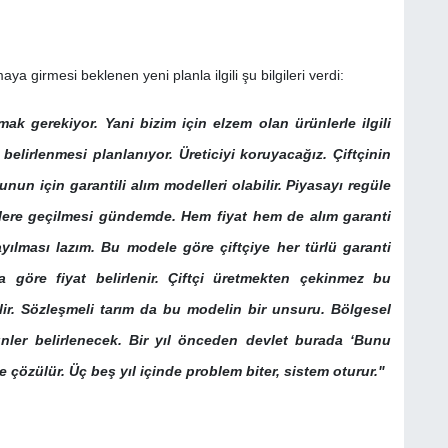
aya girmesi beklenen yeni planla ilgili şu bilgileri verdi:
amak gerekiyor. Yani bizim için elzem olan ürünlerle ilgili
 belirlenmesi planlanıyor. Üreticiyi koruyacağız. Çiftçinin
unun için garantili alım modelleri olabilir. Piyasayı regüle
dellere geçilmesi gündemde. Hem fiyat hem de alım garanti
yılması lazım. Bu modele göre çiftçiye her türlü garanti
a göre fiyat belirlenir. Çiftçi üretmekten çekinmez bu
ir. Sözleşmeli tarım da bu modelin bir unsuru. Bölgesel
ünler belirlenecek. Bir yıl önceden devlet burada ‘Bunu
 çözülür. Üç beş yıl içinde problem biter, sistem oturur."