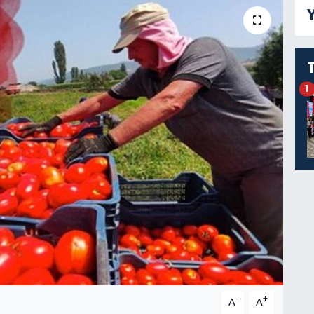
Y
1
-
+
A
A