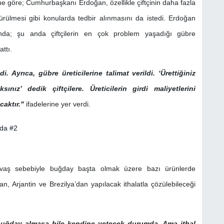
 göre; Cumhurbaşkanı Erdoğan, özellikle çiftçinin daha fazla
şürülmesi gibi konularda tedbir alınmasını da istedi. Erdoğan
tısında; şu anda çiftçilerin en çok problem yaşadığı gübre
attı.
i. Ayrıca, gübre üreticilerine talimat verildi. ‘Ürettiğiniz
nız’ dedik çiftçilere. Üreticilerin girdi maliyetlerini
aktır."
ifadelerine yer verdi.
vaş sebebiyle buğday başta olmak üzere bazı ürünlerde
n, Arjantin ve Brezilya’dan yapılacak ithalatla çözülebileceği
buğday almasa bile kendine yetecek durumda. Ama ithal