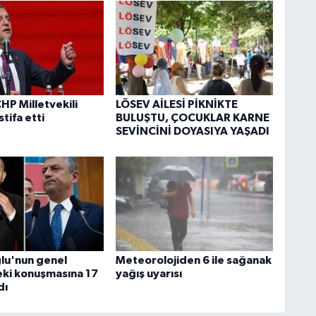
HP Milletvekili
LÖSEV AİLESİ PİKNİKTE
stifa etti
BULUŞTU, ÇOCUKLAR KARNE
SEVİNCİNİ DOYASIYA YAŞADI
ğlu'nun genel
Meteorolojiden 6 ile sağanak
ki konuşmasına 17
yağış uyarısı
dı