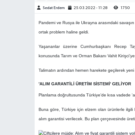
Sedat Erdem
25.03.2022 - 11:28
1750
Pandemi ve Rusya ile Ukrayna arasındaki savaşın ü
ortak problem haline geldi.
Yaşananlar üzerine Cumhurbaşkanı Recep Tayyi
konusunda Tarım ve Orman Bakanı Vahit Kirişci’ye 
Talimatın ardından hemen harekete geçilerek yeni p
'ALIM GARANTİLİ ÜRETİM SİSTEMİ' GELİYOR
Planlama doğrultusunda Türkiye’de kısa vadede ‘alı
Buna göre, Türkiye için elzem olan ürünlerle ilgil
alım garantisi verilecek. Bu plan çerçevesinde üret