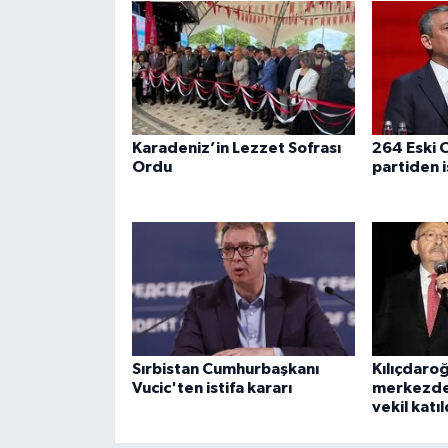
Karadeniz’in Lezzet Sofrası
264 Eski C
Ordu
partiden i
Sırbistan Cumhurbaşkanı
Kılıçdaro
Vucic'ten istifa kararı
merkezde
vekil katıl