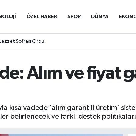
NOLOJİ
ÖZEL HABER
SPOR
DÜNYA
EKON
Lezzet Sofrası Ordu
de: Alım ve fiyat g
la kısa vadede ‘alım garantili üretim’ sist
ler belirlenecek ve farklı destek politikala