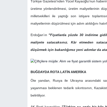
Türkiye Gazetesi'nden Yücel Kayaoğlu'nun haberine
üretime yönlendirilmesi, üretim maliyetlerinin dü
milletvekilleri ile yaptığı son istişare toplan
maliyetlerinin düşürülmesi için adım atıldığını hatırl
Erdoğan’ın
"Fiyatlarda yüzde 30 indirime gidild
maliyete satacaksınız. Kâr etmeden satacaksı
düşürmek için bakanlığımız yeni adımlar da atac
BUĞDAYDA ROTA LATİN AMERİKA
Öte yandan, Rusya ile Ukrayna arasındaki sa
yaşanması beklenen tedarik sıkıntısının, Kazakista
belirtiliyor.
AK Parti kaynakları
"Türkiye şu anda bir kilo 