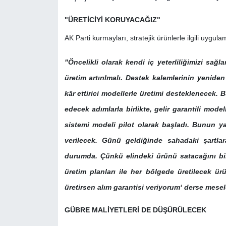
"ÜRETİCİYİ KORUYACAĞIZ"
AK Parti kurmayları, stratejik ürünlerle ilgili uygulam
"Öncelikli olarak kendi iç yeterliliğimizi sağl
üretim artırılmalı. Destek kalemlerinin yeniden
kâr ettirici modellerle üretimi desteklenecek. B
edecek adımlarla birlikte, gelir garantili mo
sistemi modeli pilot olarak başladı. Bunun ya
verilecek. Günü geldiğinde sahadaki şartlar
durumda. Çünkü elindeki ürünü satacağını bil
üretim planları ile her bölgede üretilecek ür
üretirsen alım garantisi veriyorum‘ derse mesele
GÜBRE MALİYETLERİ DE DÜŞÜRÜLECEK