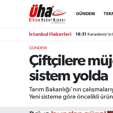
GÜNDEM
TEK
İstanbul Nöbetçi Eczaneler
İstanbul Hava Durumu
İstanbul Haberleri
16:31
Karadeniz’in 
İstanbul Namaz Vakitleri
GÜNDEM
Çiftçilere müj
İstanbul Trafik Yoğunluk Haritası
Süper Lig Puan Durumu ve Fikstür
sistem yolda
Tüm Manşetler
Tarım Bakanlığı'nın çalışmalarıy
Yeni sisteme göre öncelikli ürün
Son Dakika Haberleri
Haber Arşivi