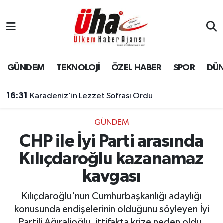
İstanbul Nöbetçi Eczaneler
İstanbul Hava Durumu
GÜNDEM
TEKNOLOJİ
ÖZEL HABER
SPOR
DÜ
İstanbul Namaz Vakitleri
16:31
Karadeniz’in Lezzet Sofrası Ordu
İstanbul Trafik Yoğunluk Haritası
GÜNDEM
CHP ile İyi Parti arasında
Süper Lig Puan Durumu ve Fikstür
Kılıçdaroğlu kazanamaz
Tüm Manşetler
kavgası
Son Dakika Haberleri
Kılıçdaroğlu'nun Cumhurbaşkanlığı adaylığı
konusunda endişelerinin olduğunu söyleyen İyi
Haber Arşivi
Partili Ağıralioğlu, ittifakta krize neden oldu.