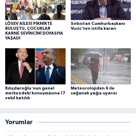
LÖSEV AİLESİ PİKNİKTE
Sırbistan Cumhurbaşkanı
BULUŞTU, ÇOCUKLAR
Vucic'ten istifa kararı
KARNE SEVİNCİNİ DOYASIYA
YAŞADI
Kılıçdaroğlu'nun genel
Meteorolojiden 6 ile
merkezdeki konuşmasına 17
sağanak yağış uyarısı
vekil katıldı
Yorumlar