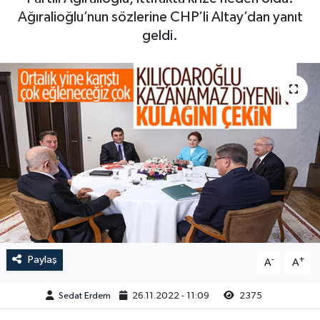
Ağıralioğlu’nun sözlerine CHP’li Altay’dan yanıt
geldi.
Paylaş
-
+
A
A
Sedat Erdem
26.11.2022 - 11:09
2375