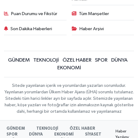
Puan Durumu ve Fikstür
Tüm Manşetler
Son Dakika Haberleri
Haber Arşivi
GÜNDEM
TEKNOLOJİ
ÖZEL HABER
SPOR
DÜNYA
EKONOMİ
Sitede yayınlanan içerik ve yorumlardan yazarları sorumludur.
Yayınlanan yorumlardan Ülkem Haber Ajansı (ÜHA) sorumlu tutulamaz.
Sitedeki tüm harici linkler ayrı bir sayfada açılır. Sitemizde yayınlanan
haber, köşe yazıları ve fotoğraflar izin alınmaksızın kaynak gösterilse
dahi, herhangi bir ortamda kullanılamaz ve yayınlanamaz
GÜNDEM
TEKNOLOJİ
ÖZEL HABER
Haber
SPOR
DÜNYA
EKONOMİ
SİYASET
Yazılımı: