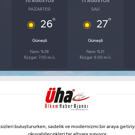
10 AĞUSTOS
11 AĞUSTOS
PAZARTESI
SALI
°
°
26
27
Güneşli
Güneşli
Nem: %38
Nem: %31
Rüzgar: 7.00 m/s
Rüzgar: 6.00 m/s
zleri buluştururken, sadelik ve modernizmi bir araya getiriyo
okuyabilecekleri bir altyapı sunuyor.