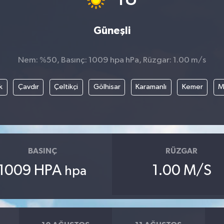
Güneşli
Nem: %50, Basınç: 1009 hpa hPa, Rüzgar: 1.00 m/s
k
Çavdır
Çeltikçi
Gölhisar
Karamanlı
Kemer
M
BASINÇ
RÜZGAR
1009 HPA
1.00 M/S
hpa