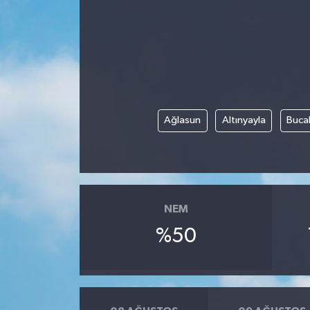
Ağlasun
Altınyayla
Buca
NEM
%50