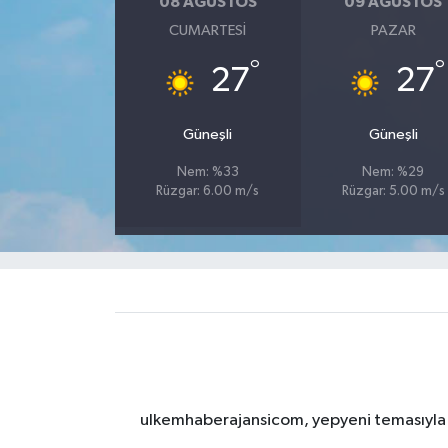
08 AĞUSTOS
09 AĞUSTOS
CUMARTESI
PAZAR
°
°
27
27
Güneşli
Güneşli
Nem: %33
Nem: %29
Rüzgar: 6.00 m/s
Rüzgar: 5.00 m/s
ulkemhaberajansicom, yepyeni temasıyla si