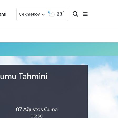
°
23
OMİ
Çekmeköy
urumu Tahmini
07 Ağustos Cuma
06:30