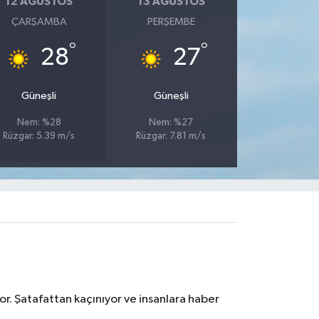
12 AĞUSTOS
13 AĞUSTOS
ÇARŞAMBA
PERŞEMBE
°
°
28
27
Güneşli
Güneşli
Nem: %28
Nem: %27
Rüzgar: 5.39 m/s
Rüzgar: 7.81 m/s
r. Şatafattan kaçınıyor ve insanlara haber