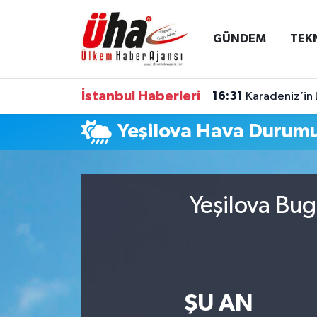
GÜNDEM
TEK
İstanbul Nöbetçi Eczaneler
İstanbul Hava Durumu
İstanbul Haberleri
16:31
Karadeniz’in 
İstanbul Namaz Vakitleri
Yeşilova Hava Durum
İstanbul Trafik Yoğunluk Haritası
Süper Lig Puan Durumu ve Fikstür
Yeşilova Bug
Tüm Manşetler
Son Dakika Haberleri
ŞU AN
Haber Arşivi