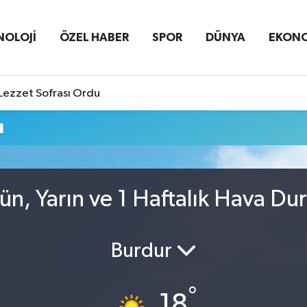
NOLOJİ
ÖZEL HABER
SPOR
DÜNYA
EKON
Lezzet Sofrası Ordu
u
ün, Yarın ve 1 Haftalık Hava D
Burdur
°
18