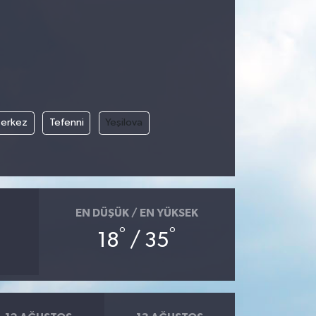
erkez
Tefenni
Yeşilova
EN DÜŞÜK / EN YÜKSEK
°
°
18
/ 35