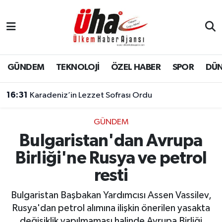
İstanbul Nöbetçi Eczaneler
İstanbul Hava Durumu
GÜNDEM
TEKNOLOJİ
ÖZEL HABER
SPOR
DÜ
İstanbul Namaz Vakitleri
16:31
Karadeniz’in Lezzet Sofrası Ordu
İstanbul Trafik Yoğunluk Haritası
GÜNDEM
Bulgaristan'dan Avrupa
Süper Lig Puan Durumu ve Fikstür
Birliği'ne Rusya ve petrol
Tüm Manşetler
resti
Son Dakika Haberleri
Bulgaristan Başbakan Yardımcısı Assen Vassilev,
Rusya'dan petrol alımına ilişkin önerilen yasakta
Haber Arşivi
değişiklik yapılmaması halinde Avrupa Birliği