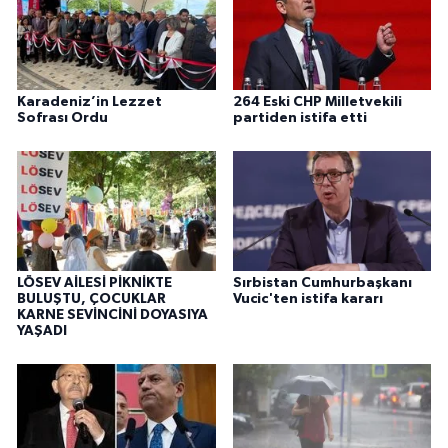
Karadeniz’in Lezzet
264 Eski CHP Milletvekili
Sofrası Ordu
partiden istifa etti
LÖSEV AİLESİ PİKNİKTE
Sırbistan Cumhurbaşkanı
BULUŞTU, ÇOCUKLAR
Vucic'ten istifa kararı
KARNE SEVİNCİNİ DOYASIYA
YAŞADI