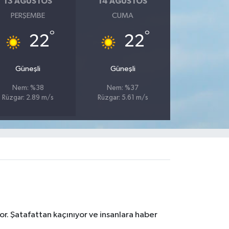
13 AĞUSTOS
14 AĞUSTOS
PERŞEMBE
CUMA
°
°
22
22
Güneşli
Güneşli
Nem: %38
Nem: %37
Rüzgar: 2.89 m/s
Rüzgar: 5.61 m/s
r. Şatafattan kaçınıyor ve insanlara haber