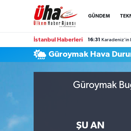
GÜNDEM
TEK
İstanbul Nöbetçi Eczaneler
İstanbul Hava Durumu
İstanbul Haberleri
16:31
Karadeniz’in 
İstanbul Namaz Vakitleri
Güroymak Hava Dur
İstanbul Trafik Yoğunluk Haritası
Süper Lig Puan Durumu ve Fikstür
Güroymak Bug
Tüm Manşetler
Son Dakika Haberleri
ŞU AN
Haber Arşivi