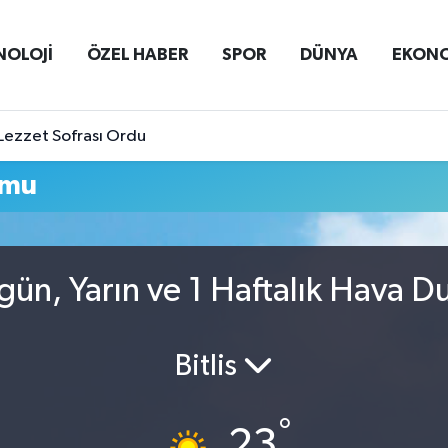
NOLOJİ
ÖZEL HABER
SPOR
DÜNYA
EKON
Lezzet Sofrası Ordu
umu
ün, Yarın ve 1 Haftalık Hava D
Bitlis
°
23