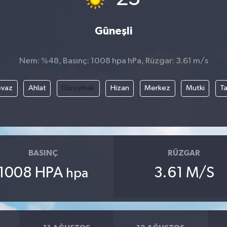
Güneşli
Nem: %48, Basınç: 1008 hpa hPa, Rüzgar: 3.61 m/s
evaz
Ahlat
Güroymak
Hizan
Merkez
Mutki
T
BASINÇ
RÜZGAR
1008 HPA
3.61 M/S
hpa