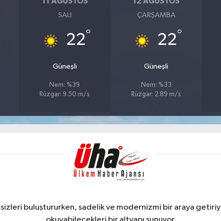
11 AĞUSTOS
12 AĞUSTOS
SALI
ÇARŞAMBA
°
°
22
22
Güneşli
Güneşli
Nem: %39
Nem: %33
Rüzgar: 9.50 m/s
Rüzgar: 2.89 m/s
zleri buluştururken, sadelik ve modernizmi bir araya getiriyo
okuyabilecekleri bir altyapı sunuyor.