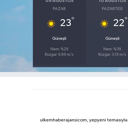
09 AĞUSTOS
10 AĞUSTOS
PAZAR
PAZARTESI
°
°
23
22
Güneşli
Güneşli
Nem: %29
Nem: %39
Rüzgar: 6.69 m/s
Rüzgar: 3.19 m/s
ulkemhaberajansicom, yepyeni temasıyla si