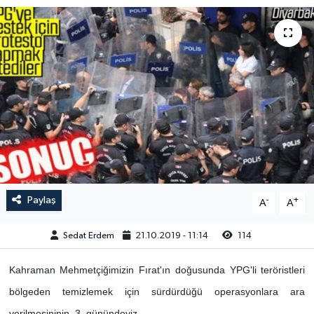
Paylaş
-
+
A
A
Sedat Erdem
21.10.2019 - 11:14
114
Kahraman Mehmetçiğimizin Fırat'ın doğusunda YPG'li teröristleri
bölgeden temizlemek için sürdürdüğü operasyonlara ara
verilmesininin, 3. günündeyiz...