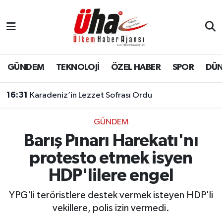
İstanbul Nöbetçi Eczaneler
İstanbul Hava Durumu
GÜNDEM
TEKNOLOJİ
ÖZEL HABER
SPOR
DÜ
İstanbul Namaz Vakitleri
16:31
Karadeniz’in Lezzet Sofrası Ordu
İstanbul Trafik Yoğunluk Haritası
GÜNDEM
Barış Pınarı Harekatı'nı
Süper Lig Puan Durumu ve Fikstür
protesto etmek isyen
Tüm Manşetler
HDP'lilere engel
Son Dakika Haberleri
YPG'li teröristlere destek vermek isteyen HDP'li
vekillere, polis izin vermedi.
Haber Arşivi