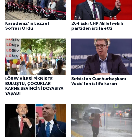
Karadeniz’in Lezzet
264 Eski CHP Milletvekili
Sofrası Ordu
partiden istifa etti
LÖSEV AİLESİ PİKNİKTE
Sırbistan Cumhurbaşkanı
BULUŞTU, ÇOCUKLAR
Vucic'ten istifa kararı
KARNE SEVİNCİNİ DOYASIYA
YAŞADI