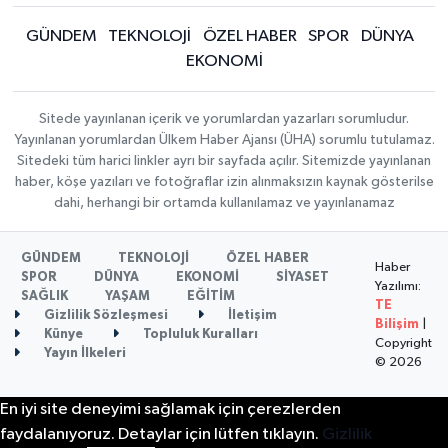
GÜNDEM
TEKNOLOJİ
ÖZEL HABER
SPOR
DÜNYA
EKONOMİ
Sitede yayınlanan içerik ve yorumlardan yazarları sorumludur.
Yayınlanan yorumlardan Ülkem Haber Ajansı (ÜHA) sorumlu tutulamaz.
Sitedeki tüm harici linkler ayrı bir sayfada açılır. Sitemizde yayınlanan
haber, köşe yazıları ve fotoğraflar izin alınmaksızın kaynak gösterilse
dahi, herhangi bir ortamda kullanılamaz ve yayınlanamaz
GÜNDEM
TEKNOLOJİ
ÖZEL HABER
Haber
SPOR
DÜNYA
EKONOMİ
SİYASET
Yazılımı:
SAĞLIK
YAŞAM
EĞİTİM
TE
Gizlilik Sözleşmesi
İletişim
Bilişim
|
Künye
Topluluk Kuralları
Copyright
Yayın İlkeleri
© 2026
En iyi site deneyimi sağlamak için çerezlerden
faydalanıyoruz. Detaylar için lütfen tıklayın.
Gizlilik