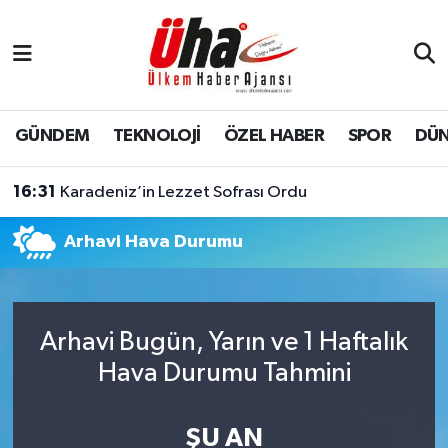
İstanbul Nöbetçi Eczaneler
İstanbul Hava Durumu
GÜNDEM
TEKNOLOJİ
ÖZEL HABER
SPOR
DÜ
İstanbul Namaz Vakitleri
16:31
Karadeniz’in Lezzet Sofrası Ordu
İstanbul Trafik Yoğunluk Haritası
Arhavi Hava Durumu
Süper Lig Puan Durumu ve Fikstür
Tüm Manşetler
Arhavi Bugün, Yarın ve 1 Haftalık
Hava Durumu Tahmini
Son Dakika Haberleri
Haber Arşivi
ŞU AN