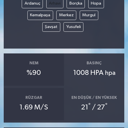
Ardanuç
Arhavi
Borçka
Hopa
Kemalpaşa
Merkez
Murgul
Şavşat
Yusufeli
NEM
BASINÇ
%90
1008 HPA
hpa
RÜZGAR
EN DÜŞÜK / EN YÜKSEK
°
°
1.69 M/S
21
/ 27