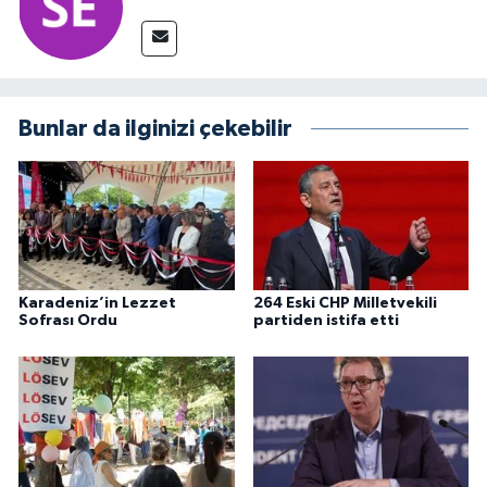
Bunlar da ilginizi çekebilir
Karadeniz’in Lezzet
264 Eski CHP Milletvekili
Sofrası Ordu
partiden istifa etti