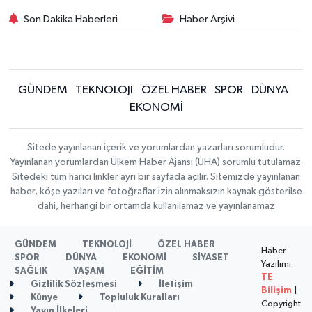
Son Dakika Haberleri
Haber Arşivi
GÜNDEM
TEKNOLOJİ
ÖZEL HABER
SPOR
DÜNYA
EKONOMİ
Sitede yayınlanan içerik ve yorumlardan yazarları sorumludur.
Yayınlanan yorumlardan Ülkem Haber Ajansı (ÜHA) sorumlu tutulamaz.
Sitedeki tüm harici linkler ayrı bir sayfada açılır. Sitemizde yayınlanan
haber, köşe yazıları ve fotoğraflar izin alınmaksızın kaynak gösterilse
dahi, herhangi bir ortamda kullanılamaz ve yayınlanamaz
GÜNDEM
TEKNOLOJİ
ÖZEL HABER
Haber
SPOR
DÜNYA
EKONOMİ
SİYASET
Yazılımı:
SAĞLIK
YAŞAM
EĞİTİM
TE
Gizlilik Sözleşmesi
İletişim
Bilişim
|
Künye
Topluluk Kuralları
Copyright
Yayın İlkeleri