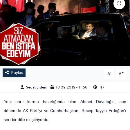
Paylaş
-
+
A
A
Sedat Erdem
13.09.2019 - 11:56
47
Yeni parti kurma hazırlığında olan
Ahmet Davutoğlu
, son
dönemde
AK Parti
'yi ve
Cumhurbaşkanı
Recep Tayyip Erdoğan
'ı
sert bir dille eleştiriyordu.