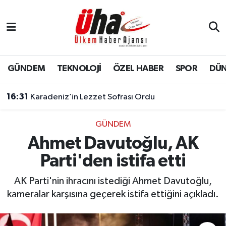
İstanbul Nöbetçi Eczaneler
İstanbul Hava Durumu
GÜNDEM
TEKNOLOJİ
ÖZEL HABER
SPOR
DÜ
İstanbul Namaz Vakitleri
16:31
Karadeniz’in Lezzet Sofrası Ordu
İstanbul Trafik Yoğunluk Haritası
GÜNDEM
Ahmet Davutoğlu, AK
Süper Lig Puan Durumu ve Fikstür
Parti'den istifa etti
Tüm Manşetler
AK Parti'nin ihracını istediği Ahmet Davutoğlu,
Son Dakika Haberleri
kameralar karşısına geçerek istifa ettiğini açıkladı.
Haber Arşivi