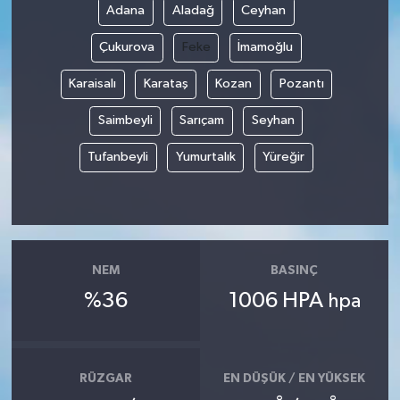
Adana
Aladağ
Ceyhan
Çukurova
Feke
İmamoğlu
Karaisalı
Karataş
Kozan
Pozantı
Saimbeyli
Sarıçam
Seyhan
Tufanbeyli
Yumurtalık
Yüreğir
NEM
BASINÇ
%36
1006 HPA
hpa
RÜZGAR
EN DÜŞÜK / EN YÜKSEK