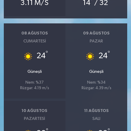
°
°
3.11 M/S
14
/ 32
08 AĞUSTOS
09 AĞUSTOS
CUMARTESI
PAZAR
°
°
24
24
Güneşli
Güneşli
Nem: %37
Nem: %34
Rüzgar: 4.19 m/s
Rüzgar: 4.39 m/s
10 AĞUSTOS
11 AĞUSTOS
PAZARTESI
SALI