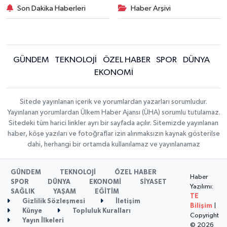
Son Dakika Haberleri
Haber Arşivi
GÜNDEM
TEKNOLOJİ
ÖZEL HABER
SPOR
DÜNYA
EKONOMİ
Sitede yayınlanan içerik ve yorumlardan yazarları sorumludur.
Yayınlanan yorumlardan Ülkem Haber Ajansı (ÜHA) sorumlu tutulamaz.
Sitedeki tüm harici linkler ayrı bir sayfada açılır. Sitemizde yayınlanan
haber, köşe yazıları ve fotoğraflar izin alınmaksızın kaynak gösterilse
dahi, herhangi bir ortamda kullanılamaz ve yayınlanamaz
GÜNDEM
TEKNOLOJİ
ÖZEL HABER
Haber
SPOR
DÜNYA
EKONOMİ
SİYASET
Yazılımı:
SAĞLIK
YAŞAM
EĞİTİM
TE
Gizlilik Sözleşmesi
İletişim
Bilişim
|
Künye
Topluluk Kuralları
Copyright
Yayın İlkeleri
© 2026