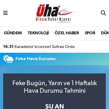
İstanbul Nöbetçi Eczaneler
İstanbul Hava Durumu
GÜNDEM
TEKNOLOJİ
ÖZEL HABER
SPOR
DÜ
İstanbul Namaz Vakitleri
16:31
Karadeniz’in Lezzet Sofrası Ordu
İstanbul Trafik Yoğunluk Haritası
Feke Hava Durumu
Süper Lig Puan Durumu ve Fikstür
Tüm Manşetler
Feke Bugün, Yarın ve 1 Haftalık
Hava Durumu Tahmini
Son Dakika Haberleri
Haber Arşivi
ŞU AN