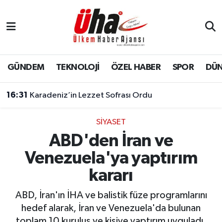
İstanbul Nöbetçi Eczaneler
İstanbul Hava Durumu
GÜNDEM
TEKNOLOJİ
ÖZEL HABER
SPOR
DÜ
İstanbul Namaz Vakitleri
16:31
Karadeniz’in Lezzet Sofrası Ordu
İstanbul Trafik Yoğunluk Haritası
SİYASET
ABD'den İran ve
Süper Lig Puan Durumu ve Fikstür
Venezuela'ya yaptırım
Tüm Manşetler
kararı
Son Dakika Haberleri
ABD, İran'ın İHA ve balistik füze programlarını
hedef alarak, İran ve Venezuela'da bulunan
Haber Arşivi
toplam 10 kuruluş ve kişiye yaptırım uyguladı.