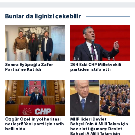
Bunlar da ilginizi çekebilir
Semra Eyüpoğlu Zafer
264 Eski CHP Milletvekili
Partisi'ne Katıldı
partiden istifa etti
Özgür Özel'in yol haritası
MHP lideri Devlet
netleşti! Yeni parti için tarih
Bahçeli'nin A Milli Takım için
belli oldu
hazırlattığı marş: Devlet
Bahçeli A Milli Takım için