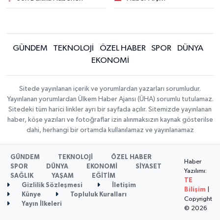
GÜNDEM
TEKNOLOJİ
ÖZEL HABER
SPOR
DÜNYA
EKONOMİ
Sitede yayınlanan içerik ve yorumlardan yazarları sorumludur.
Yayınlanan yorumlardan Ülkem Haber Ajansı (ÜHA) sorumlu tutulamaz.
Sitedeki tüm harici linkler ayrı bir sayfada açılır. Sitemizde yayınlanan
haber, köşe yazıları ve fotoğraflar izin alınmaksızın kaynak gösterilse
dahi, herhangi bir ortamda kullanılamaz ve yayınlanamaz
GÜNDEM
TEKNOLOJİ
ÖZEL HABER
Haber
SPOR
DÜNYA
EKONOMİ
SİYASET
Yazılımı:
SAĞLIK
YAŞAM
EĞİTİM
TE
Gizlilik Sözleşmesi
İletişim
Bilişim
|
Künye
Topluluk Kuralları
Copyright
Yayın İlkeleri
© 2026