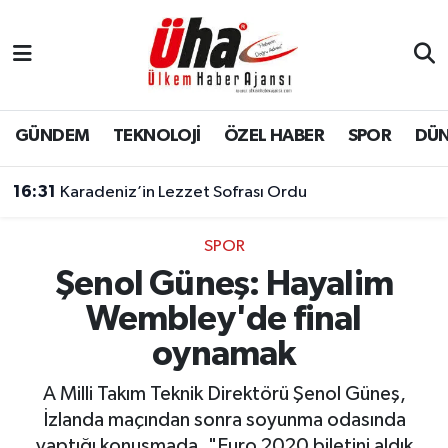
İstanbul Nöbetçi Eczaneler
İstanbul Hava Durumu
GÜNDEM
TEKNOLOJİ
ÖZEL HABER
SPOR
DÜ
İstanbul Namaz Vakitleri
16:31
Karadeniz’in Lezzet Sofrası Ordu
İstanbul Trafik Yoğunluk Haritası
SPOR
Şenol Güneş: Hayalim
Süper Lig Puan Durumu ve Fikstür
Wembley'de final
Tüm Manşetler
oynamak
Son Dakika Haberleri
A Milli Takım Teknik Direktörü Şenol Güneş,
İzlanda maçından sonra soyunma odasında
Haber Arşivi
yaptığı konuşmada, "Euro 2020 biletini aldık