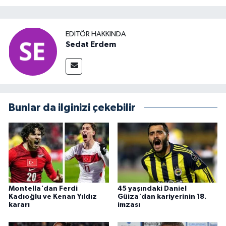
EDITÖR HAKKINDA
Sedat Erdem
Bunlar da ilginizi çekebilir
Montella'dan Ferdi
45 yaşındaki Daniel
Kadıoğlu ve Kenan Yıldız
Güiza'dan kariyerinin 18.
kararı
imzası