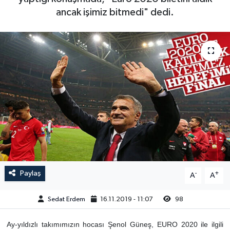
ancak işimiz bitmedi" dedi.
Paylaş
-
+
A
A
Sedat Erdem
16.11.2019 - 11:07
98
Ay-yıldızlı takımımızın hocası Şenol Güneş, EURO 2020 ile ilgili