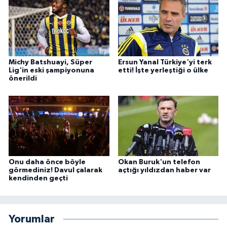
Michy Batshuayi, Süper
Ersun Yanal Türkiye'yi terk
Lig'in eski şampiyonuna
etti! İşte yerleştiği o ülke
önerildi
Onu daha önce böyle
Okan Buruk'un telefon
görmediniz! Davul çalarak
açtığı yıldızdan haber var
kendinden geçti
Yorumlar