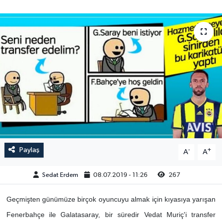
Paylaş
-
+
A
A
Sedat Erdem
08.07.2019 - 11:26
267
Geçmişten günümüze birçok oyuncuyu almak için kıyasıya yarışan
Fenerbahçe ile Galatasaray, bir süredir Vedat Muriç'i transfer