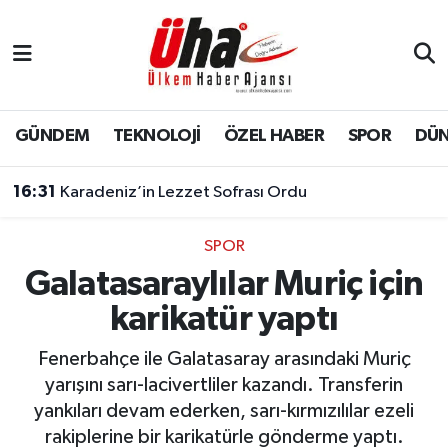
İstanbul Nöbetçi Eczaneler
İstanbul Hava Durumu
GÜNDEM
TEKNOLOJİ
ÖZEL HABER
SPOR
DÜ
İstanbul Namaz Vakitleri
16:31
Karadeniz’in Lezzet Sofrası Ordu
İstanbul Trafik Yoğunluk Haritası
SPOR
Galatasaraylılar Muriç için
Süper Lig Puan Durumu ve Fikstür
karikatür yaptı
Tüm Manşetler
Fenerbahçe ile Galatasaray arasındaki Muriç
Son Dakika Haberleri
yarışını sarı-lacivertliler kazandı. Transferin
yankıları devam ederken, sarı-kırmızılılar ezeli
Haber Arşivi
rakiplerine bir karikatürle gönderme yaptı.