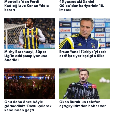
Montella'dan Ferdi
45 yaşındaki Daniel
Kadıoğlu ve Kenan Yıldız
Güiza'dan kariyerinin 18.
kararı
imzası
Michy Batshuayi, Süper
Ersun Yanal Türkiye'yi terk
Lig'in eski şampiyonuna
etti! İşte yerleştiği o ülke
önerildi
Onu daha önce böyle
Okan Buruk'un telefon
görmediniz! Davul çalarak
açtığı yıldızdan haber var
kendinden geçti