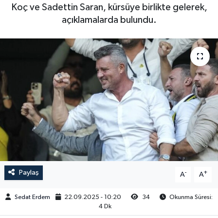
Koç ve Sadettin Saran, kürsüye birlikte gelerek,
açıklamalarda bulundu.
Paylaş
-
+
A
A
Sedat Erdem
22.09.2025 - 10:20
34
Okunma Süresi:
4 Dk