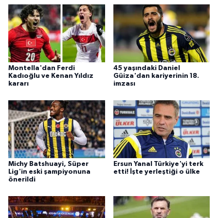
Montella'dan Ferdi
45 yaşındaki Daniel
Kadıoğlu ve Kenan Yıldız
Güiza'dan kariyerinin 18.
kararı
imzası
Michy Batshuayi, Süper
Ersun Yanal Türkiye'yi terk
Lig'in eski şampiyonuna
etti! İşte yerleştiği o ülke
önerildi