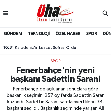
İstanbul Nöbetçi Eczaneler
İstanbul Hava Durumu
GÜNDEM
TEKNOLOJİ
ÖZEL HABER
SPOR
DÜ
İstanbul Namaz Vakitleri
16:31
Karadeniz’in Lezzet Sofrası Ordu
İstanbul Trafik Yoğunluk Haritası
SPOR
Fenerbahçe'nin yeni
Süper Lig Puan Durumu ve Fikstür
başkanı Sadettin Saran!
Tüm Manşetler
Fenerbahçe'de açıklanan sonuçlara göre
Son Dakika Haberleri
başkanlık seçimini 257 oy farkla Sadettin Saran
kazandı. Sadettin Saran, sarı-lacivertlilerin 38.
Haber Arşivi
başkanı seçildi. Başkanlık seçiminde yarışan Ali