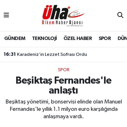
İstanbul Nöbetçi Eczaneler
İstanbul Hava Durumu
GÜNDEM
TEKNOLOJİ
ÖZEL HABER
SPOR
DÜ
İstanbul Namaz Vakitleri
16:31
Karadeniz’in Lezzet Sofrası Ordu
İstanbul Trafik Yoğunluk Haritası
SPOR
Beşiktaş Fernandes'le
Süper Lig Puan Durumu ve Fikstür
anlaştı
Tüm Manşetler
Beşiktaş yönetimi, bonservisi elinde olan Manuel
Son Dakika Haberleri
Fernandes'le yıllık 1.1 milyon euro karşılığında
anlaşmaya vardı.
Haber Arşivi