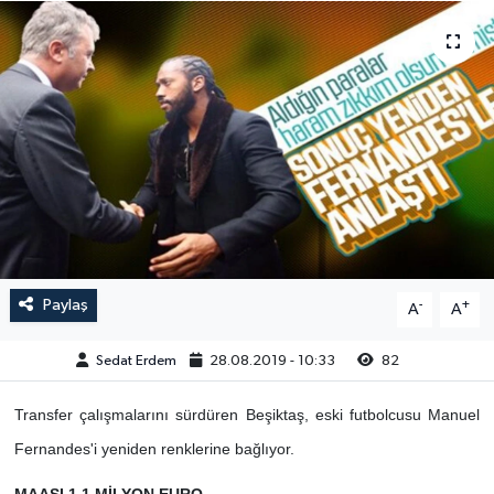
Paylaş
-
+
A
A
Sedat Erdem
28.08.2019 - 10:33
82
Transfer çalışmalarını sürdüren Beşiktaş, eski futbolcusu Manuel
Fernandes'i yeniden renklerine bağlıyor.
MAAŞI 1.1 MİLYON EURO