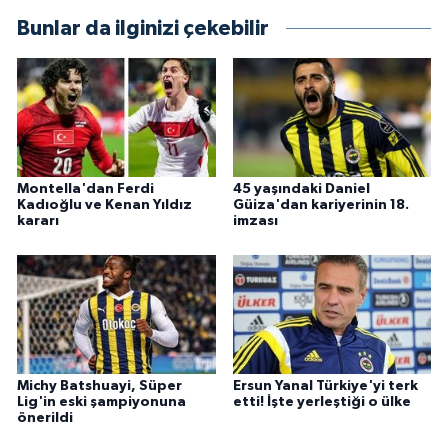
Bunlar da ilginizi çekebilir
Montella'dan Ferdi
45 yaşındaki Daniel
Kadıoğlu ve Kenan Yıldız
Güiza'dan kariyerinin 18.
kararı
imzası
Michy Batshuayi, Süper
Ersun Yanal Türkiye'yi terk
Lig'in eski şampiyonuna
etti! İşte yerleştiği o ülke
önerildi