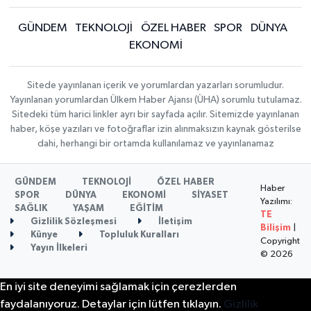
GÜNDEM
TEKNOLOJİ
ÖZEL HABER
SPOR
DÜNYA
EKONOMİ
Sitede yayınlanan içerik ve yorumlardan yazarları sorumludur.
Yayınlanan yorumlardan Ülkem Haber Ajansı (ÜHA) sorumlu tutulamaz.
Sitedeki tüm harici linkler ayrı bir sayfada açılır. Sitemizde yayınlanan
haber, köşe yazıları ve fotoğraflar izin alınmaksızın kaynak gösterilse
dahi, herhangi bir ortamda kullanılamaz ve yayınlanamaz
GÜNDEM
TEKNOLOJİ
ÖZEL HABER
Haber
SPOR
DÜNYA
EKONOMİ
SİYASET
Yazılımı:
SAĞLIK
YAŞAM
EĞİTİM
TE
Gizlilik Sözleşmesi
İletişim
Bilişim
|
Künye
Topluluk Kuralları
Copyright
Yayın İlkeleri
© 2026
En iyi site deneyimi sağlamak için çerezlerden
faydalanıyoruz. Detaylar için lütfen tıklayın.
Gizlilik