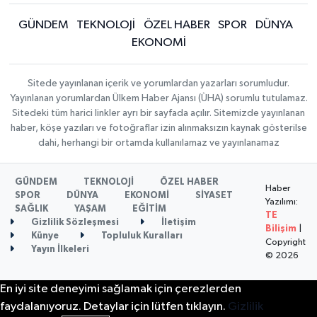
GÜNDEM
TEKNOLOJİ
ÖZEL HABER
SPOR
DÜNYA
EKONOMİ
Sitede yayınlanan içerik ve yorumlardan yazarları sorumludur.
Yayınlanan yorumlardan Ülkem Haber Ajansı (ÜHA) sorumlu tutulamaz.
Sitedeki tüm harici linkler ayrı bir sayfada açılır. Sitemizde yayınlanan
haber, köşe yazıları ve fotoğraflar izin alınmaksızın kaynak gösterilse
dahi, herhangi bir ortamda kullanılamaz ve yayınlanamaz
GÜNDEM
TEKNOLOJİ
ÖZEL HABER
Haber
SPOR
DÜNYA
EKONOMİ
SİYASET
Yazılımı:
SAĞLIK
YAŞAM
EĞİTİM
TE
Gizlilik Sözleşmesi
İletişim
Bilişim
|
Künye
Topluluk Kuralları
Copyright
Yayın İlkeleri
© 2026
En iyi site deneyimi sağlamak için çerezlerden
faydalanıyoruz. Detaylar için lütfen tıklayın.
Gizlilik