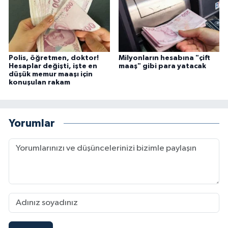
Polis, öğretmen, doktor!
Milyonların hesabına "çift
Hesaplar değişti, işte en
maaş" gibi para yatacak
düşük memur maaşı için
konuşulan rakam
Yorumlar