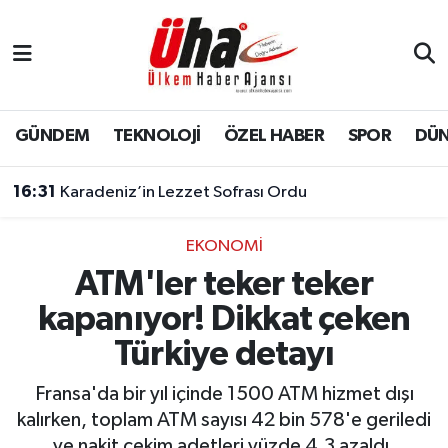
İstanbul Nöbetçi Eczaneler
İstanbul Hava Durumu
GÜNDEM
TEKNOLOJİ
ÖZEL HABER
SPOR
DÜ
İstanbul Namaz Vakitleri
16:31
Karadeniz’in Lezzet Sofrası Ordu
İstanbul Trafik Yoğunluk Haritası
EKONOMİ
ATM'ler teker teker
Süper Lig Puan Durumu ve Fikstür
kapanıyor! Dikkat çeken
Tüm Manşetler
Türkiye detayı
Son Dakika Haberleri
Fransa'da bir yıl içinde 1500 ATM hizmet dışı
kalırken, toplam ATM sayısı 42 bin 578'e geriledi
Haber Arşivi
ve nakit çekim adetleri yüzde 4,3 azaldı.