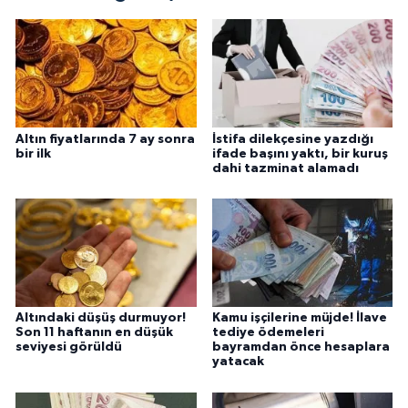
Altın fiyatlarında 7 ay sonra
İstifa dilekçesine yazdığı
bir ilk
ifade başını yaktı, bir kuruş
dahi tazminat alamadı
Altındaki düşüş durmuyor!
Kamu işçilerine müjde! İlave
Son 11 haftanın en düşük
tediye ödemeleri
seviyesi görüldü
bayramdan önce hesaplara
yatacak