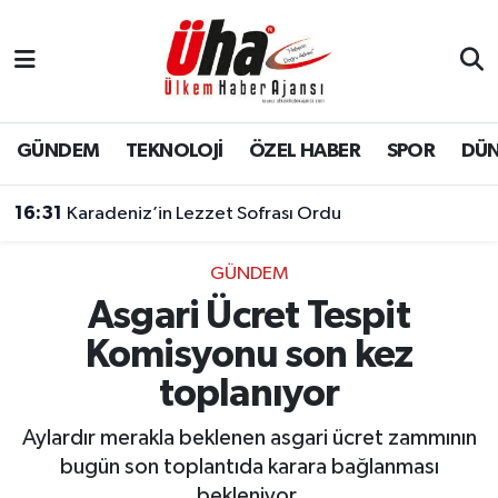
İstanbul Nöbetçi Eczaneler
İstanbul Hava Durumu
GÜNDEM
TEKNOLOJİ
ÖZEL HABER
SPOR
DÜ
İstanbul Namaz Vakitleri
16:31
Karadeniz’in Lezzet Sofrası Ordu
İstanbul Trafik Yoğunluk Haritası
GÜNDEM
Asgari Ücret Tespit
Süper Lig Puan Durumu ve Fikstür
Komisyonu son kez
Tüm Manşetler
toplanıyor
Son Dakika Haberleri
Aylardır merakla beklenen asgari ücret zammının
bugün son toplantıda karara bağlanması
Haber Arşivi
bekleniyor.