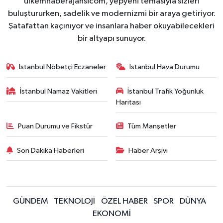
ulkemhaberajansicom, yepyeni temasıyla sizleri
buluştururken, sadelik ve modernizmi bir araya getiriyor.
Şatafattan kaçınıyor ve insanlara haber okuyabilecekleri
bir altyapı sunuyor.
İstanbul Nöbetçi Eczaneler
İstanbul Hava Durumu
İstanbul Namaz Vakitleri
İstanbul Trafik Yoğunluk
Haritası
Puan Durumu ve Fikstür
Tüm Manşetler
Son Dakika Haberleri
Haber Arşivi
GÜNDEM
TEKNOLOJİ
ÖZEL HABER
SPOR
DÜNYA
EKONOMİ