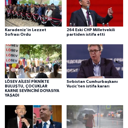
Karadeniz’in Lezzet
264 Eski CHP Milletvekili
Sofrası Ordu
partiden istifa etti
LÖSEV AİLESİ PİKNİKTE
Sırbistan Cumhurbaşkanı
BULUŞTU, ÇOCUKLAR
Vucic'ten istifa kararı
KARNE SEVİNCİNİ DOYASIYA
YAŞADI