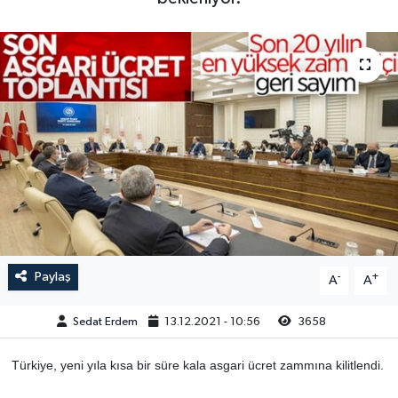
Paylaş
-
+
A
A
Sedat Erdem
13.12.2021 - 10:56
3658
Türkiye, yeni yıla kısa bir süre kala asgari ücret zammına kilitlendi.