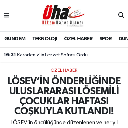
İstanbul Nöbetçi Eczaneler
İstanbul Hava Durumu
GÜNDEM
TEKNOLOJİ
ÖZEL HABER
SPOR
DÜ
İstanbul Namaz Vakitleri
16:31
Karadeniz’in Lezzet Sofrası Ordu
İstanbul Trafik Yoğunluk Haritası
ÖZEL HABER
LÖSEV’İN ÖNDERLİĞİNDE
Süper Lig Puan Durumu ve Fikstür
ULUSLARARASI LÖSEMİLİ
Tüm Manşetler
ÇOCUKLAR HAFTASI
COŞKUYLA KUTLANDI!
Son Dakika Haberleri
LÖSEV’in öncülüğünde düzenlenen ve her yıl
Haber Arşivi