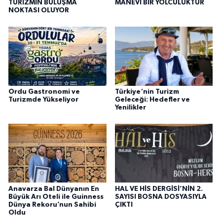
TURİZMİN BULUŞMA
MANEVİ BİR YOLCULUKTUR
NOKTASI OLUYOR
Ordu Gastronomi ve
Türkiye'nin Turizm
Turizmde Yükseliyor
Geleceği: Hedefler ve
Yenilikler
Anavarza Bal Dünyanın En
HAL VE HİS DERGİSİ’NİN 2.
Büyük Arı Oteli ile Guinness
SAYISI BOSNA DOSYASIYLA
Dünya Rekoru’nun Sahibi
ÇIKTI
Oldu