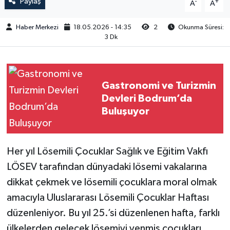
Paylaş
-
+
A
A
Haber Merkezi
18.05.2026 - 14:35
2
Okunma Süresi:
3 Dk
Gastronomi ve Turizmin
Devleri Bodrum’da
Buluşuyor
Her yıl Lösemili Çocuklar Sağlık ve Eğitim Vakfı
LÖSEV tarafından dünyadaki lösemi vakalarına
dikkat çekmek ve lösemili çocuklara moral olmak
amacıyla Uluslararası Lösemili Çocuklar Haftası
düzenleniyor. Bu yıl 25.’si düzenlenen hafta, farklı
ülkelerden gelecek lösemiyi yenmiş çocukları,