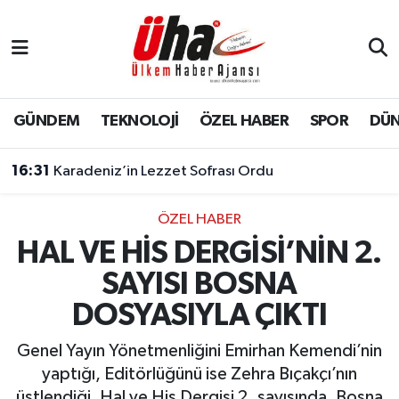
İstanbul Nöbetçi Eczaneler
İstanbul Hava Durumu
GÜNDEM
TEKNOLOJİ
ÖZEL HABER
SPOR
DÜ
İstanbul Namaz Vakitleri
16:31
Karadeniz’in Lezzet Sofrası Ordu
İstanbul Trafik Yoğunluk Haritası
ÖZEL HABER
HAL VE HİS DERGİSİ’NİN 2.
Süper Lig Puan Durumu ve Fikstür
SAYISI BOSNA
Tüm Manşetler
DOSYASIYLA ÇIKTI
Son Dakika Haberleri
Genel Yayın Yönetmenliğini Emirhan Kemendi’nin
yaptığı, Editörlüğünü ise Zehra Bıçakçı’nın
Haber Arşivi
üstlendiği, Hal ve His Dergisi 2. sayısında, Bosna