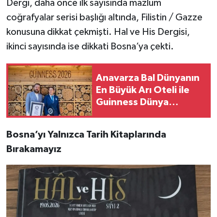
Dergi, daha önce ilk sayısında mazlum
coğrafyalar serisi başlığı altında, Filistin / Gazze
konusuna dikkat çekmişti. Hal ve His Dergisi,
ikinci sayısında ise dikkati Bosna’ya çekti.
Anavarza Bal Dünyanın
En Büyük Arı Oteli ile
Guinness Dünya
Rekoru’nun Sahibi Oldu
Bosna’yı Yalnızca Tarih Kitaplarında
Bırakamayız