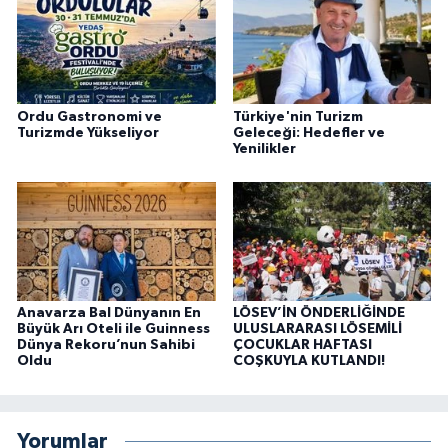
Ordu Gastronomi ve
Türkiye'nin Turizm
Turizmde Yükseliyor
Geleceği: Hedefler ve
Yenilikler
Anavarza Bal Dünyanın En
LÖSEV’İN ÖNDERLİĞİNDE
Büyük Arı Oteli ile Guinness
ULUSLARARASI LÖSEMİLİ
Dünya Rekoru’nun Sahibi
ÇOCUKLAR HAFTASI
Oldu
COŞKUYLA KUTLANDI!
Yorumlar