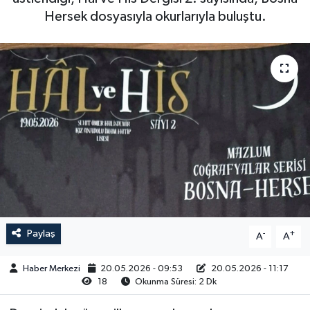
Hersek dosyasıyla okurlarıyla buluştu.
Paylaş
-
+
A
A
Haber Merkezi
20.05.2026 - 09:53
20.05.2026 - 11:17
18
Okunma Süresi: 2 Dk