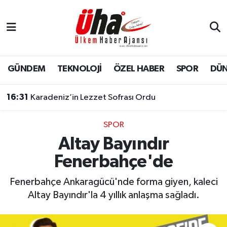
İstanbul Nöbetçi Eczaneler
İstanbul Hava Durumu
GÜNDEM
TEKNOLOJİ
ÖZEL HABER
SPOR
DÜ
İstanbul Namaz Vakitleri
16:31
Karadeniz’in Lezzet Sofrası Ordu
İstanbul Trafik Yoğunluk Haritası
SPOR
Altay Bayındır
Süper Lig Puan Durumu ve Fikstür
Fenerbahçe'de
Tüm Manşetler
Fenerbahçe Ankaragücü'nde forma giyen, kaleci
Son Dakika Haberleri
Altay Bayındır'la 4 yıllık anlaşma sağladı.
Haber Arşivi