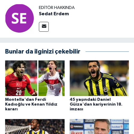
EDITÖR HAKKINDA
Sedat Erdem
Bunlar da ilginizi çekebilir
Montella'dan Ferdi
45 yaşındaki Daniel
Kadıoğlu ve Kenan Yıldız
Güiza'dan kariyerinin 18.
kararı
imzası