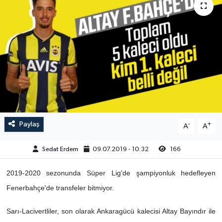
Paylaş
-
+
A
A
Sedat Erdem
09.07.2019 - 10:32
166
2019-2020 sezonunda Süper Lig'de şampiyonluk hedefleyen
Fenerbahçe'de transfeler bitmiyor.
Sarı-Lacivertliler, son olarak Ankaragücü kalecisi Altay Bayındır ile