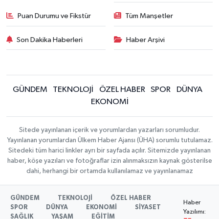
Puan Durumu ve Fikstür
Tüm Manşetler
Son Dakika Haberleri
Haber Arşivi
GÜNDEM
TEKNOLOJİ
ÖZEL HABER
SPOR
DÜNYA
EKONOMİ
Sitede yayınlanan içerik ve yorumlardan yazarları sorumludur.
Yayınlanan yorumlardan Ülkem Haber Ajansı (ÜHA) sorumlu tutulamaz.
Sitedeki tüm harici linkler ayrı bir sayfada açılır. Sitemizde yayınlanan
haber, köşe yazıları ve fotoğraflar izin alınmaksızın kaynak gösterilse
dahi, herhangi bir ortamda kullanılamaz ve yayınlanamaz
GÜNDEM
TEKNOLOJİ
ÖZEL HABER
Haber
SPOR
DÜNYA
EKONOMİ
SİYASET
Yazılımı:
SAĞLIK
YAŞAM
EĞİTİM