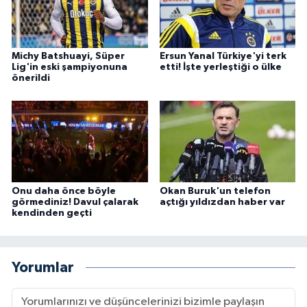
Michy Batshuayi, Süper
Ersun Yanal Türkiye'yi terk
Lig'in eski şampiyonuna
etti! İşte yerleştiği o ülke
önerildi
Onu daha önce böyle
Okan Buruk'un telefon
görmediniz! Davul çalarak
açtığı yıldızdan haber var
kendinden geçti
Yorumlar