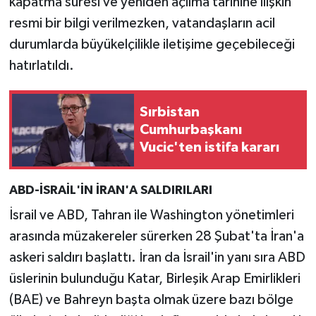
kapatma süresi ve yeniden açılma tarihine ilişkin
resmi bir bilgi verilmezken, vatandaşların acil
durumlarda büyükelçilikle iletişime geçebileceği
hatırlatıldı.
Sırbistan
Cumhurbaşkanı
Vucic'ten istifa kararı
ABD-İSRAİL'İN İRAN'A SALDIRILARI
İsrail ve ABD, Tahran ile Washington yönetimleri
arasında müzakereler sürerken 28 Şubat'ta İran'a
askeri saldırı başlattı. İran da İsrail'in yanı sıra ABD
üslerinin bulunduğu Katar, Birleşik Arap Emirlikleri
(BAE) ve Bahreyn başta olmak üzere bazı bölge