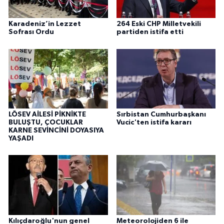
Karadeniz’in Lezzet
264 Eski CHP Milletvekili
Sofrası Ordu
partiden istifa etti
LÖSEV AİLESİ PİKNİKTE
Sırbistan Cumhurbaşkanı
BULUŞTU, ÇOCUKLAR
Vucic'ten istifa kararı
KARNE SEVİNCİNİ DOYASIYA
YAŞADI
Kılıçdaroğlu'nun genel
Meteorolojiden 6 ile