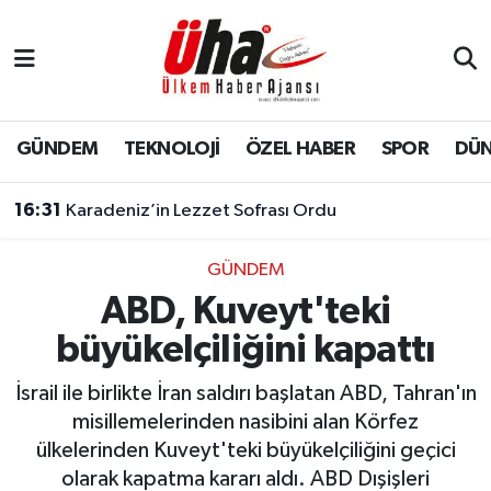
İstanbul Nöbetçi Eczaneler
İstanbul Hava Durumu
GÜNDEM
TEKNOLOJİ
ÖZEL HABER
SPOR
DÜ
İstanbul Namaz Vakitleri
16:31
Karadeniz’in Lezzet Sofrası Ordu
İstanbul Trafik Yoğunluk Haritası
GÜNDEM
ABD, Kuveyt'teki
Süper Lig Puan Durumu ve Fikstür
büyükelçiliğini kapattı
Tüm Manşetler
İsrail ile birlikte İran saldırı başlatan ABD, Tahran'ın
Son Dakika Haberleri
misillemelerinden nasibini alan Körfez
ülkelerinden Kuveyt'teki büyükelçiliğini geçici
Haber Arşivi
olarak kapatma kararı aldı. ABD Dışişleri