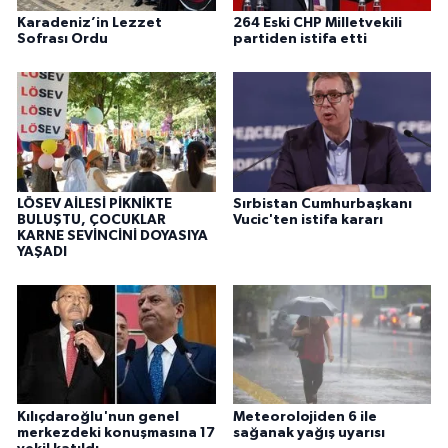
Karadeniz’in Lezzet
264 Eski CHP Milletvekili
Sofrası Ordu
partiden istifa etti
LÖSEV AİLESİ PİKNİKTE
Sırbistan Cumhurbaşkanı
BULUŞTU, ÇOCUKLAR
Vucic'ten istifa kararı
KARNE SEVİNCİNİ DOYASIYA
YAŞADI
Kılıçdaroğlu'nun genel
Meteorolojiden 6 ile
merkezdeki konuşmasına 17
sağanak yağış uyarısı