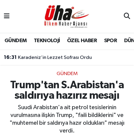
İstanbul Nöbetçi Eczaneler
İstanbul Hava Durumu
GÜNDEM
TEKNOLOJİ
ÖZEL HABER
SPOR
DÜ
İstanbul Namaz Vakitleri
16:31
Karadeniz’in Lezzet Sofrası Ordu
İstanbul Trafik Yoğunluk Haritası
GÜNDEM
Trump'tan S.Arabistan'a
Süper Lig Puan Durumu ve Fikstür
saldırıya hazırız mesajı
Tüm Manşetler
Suudi Arabistan'a ait petrol tesislerinin
Son Dakika Haberleri
vurulmasına ilişkin Trump, "faili bildiklerini" ve
"muhtemel bir saldırıya hazır oldukları" mesajı
Haber Arşivi
verdi.