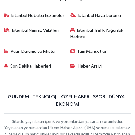
İstanbul Nöbetçi Eczaneler
İstanbul Hava Durumu
İstanbul Namaz Vakitleri
İstanbul Trafik Yoğunluk
Haritası
Puan Durumu ve Fikstür
Tüm Manşetler
Son Dakika Haberleri
Haber Arşivi
GÜNDEM
TEKNOLOJİ
ÖZEL HABER
SPOR
DÜNYA
EKONOMİ
Sitede yayınlanan içerik ve yorumlardan yazarları sorumludur.
Yayınlanan yorumlardan Ülkem Haber Ajansı (ÜHA) sorumlu tutulamaz.
Sitedeki tüm harici linkler ayrı bir sayfada açılır. Sitemizde yayınlanan