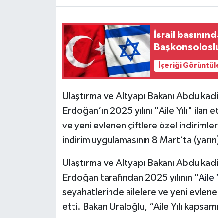
İsrail basının
Başkonsolosl
İçeriği Görüntül
Ulaştırma ve Altyapı Bakanı Abdulkad
Erdoğan’ın 2025 yılını "Aile Yılı" ila
ve yeni evlenen çiftlere özel indirimler
indirim uygulamasının 8 Mart’ta (yarın) 
Ulaştırma ve Altyapı Bakanı Abdulkad
Erdoğan tarafından 2025 yılının "
Aile Y
seyahatlerinde ailelere ve yeni evlenen c
etti. Bakan Uraloğlu, “Aile Yılı kaps