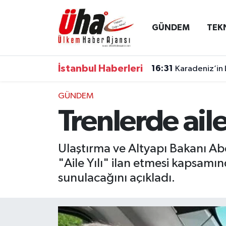
GÜNDEM
TEK
İstanbul Nöbetçi Eczaneler
İstanbul Hava Durumu
İstanbul Haberleri
16:31
Karadeniz’in 
İstanbul Namaz Vakitleri
GÜNDEM
Trenlerde aile
İstanbul Trafik Yoğunluk Haritası
Süper Lig Puan Durumu ve Fikstür
Ulaştırma ve Altyapı Bakanı Ab
"Aile Yılı" ilan etmesi kapsamınd
Tüm Manşetler
sunulacağını açıkladı.
Son Dakika Haberleri
Haber Arşivi