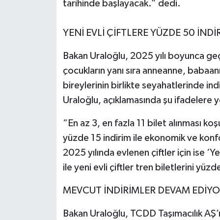
tarihinde başlayacak.” dedi.
YENİ EVLİ ÇİFTLERE YÜZDE 50 İNDİ
Bakan Uraloğlu, 2025 yılı boyunca gec
çocukların yanı sıra anneanne, babaan
bireylerinin birlikte seyahatlerinde in
Uraloğlu, açıklamasında şu ifadelere 
“En az 3, en fazla 11 bilet alınması koş
yüzde 15 indirim ile ekonomik ve konf
2025 yılında evlenen çiftler için ise ‘Y
ile yeni evli çiftler tren biletlerini yü
MEVCUT İNDİRİMLER DEVAM EDİY
Bakan Uraloğlu, TCDD Taşımacılık AŞ