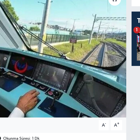
1
-
+
A
A
Okunma Süresi: 1 Dk