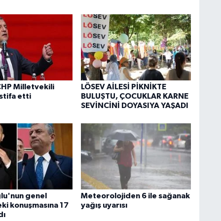
HP Milletvekili
LÖSEV AİLESİ PİKNİKTE
stifa etti
BULUŞTU, ÇOCUKLAR KARNE
SEVİNCİNİ DOYASIYA YAŞADI
ğlu'nun genel
Meteorolojiden 6 ile sağanak
ki konuşmasına 17
yağış uyarısı
dı