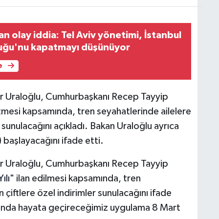
dan olay iddia: Tel Aviv yönetimi, İstanbul
uğu'nu kapatmayı düşünüyor
e
ir Uraloğlu, Cumhurbaşkanı Recep Tayyip
n etmesi kapsamında, tren seyahatlerinde ailelere
 sunulacağını açıkladı. Bakan Uraloğlu ayrıca
başlayacağını ifade etti.
ir Uraloğlu, Cumhurbaşkanı Recep Tayyip
ılı
" ilan edilmesi kapsamında, tren
̧iftlere özel indirimler sunulacağını ifade
amında hayata geçireceğimiz uygulama 8 Mart