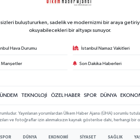
zleri buluştururken, sadelik ve modernizmi bir araya getiriyo
okuyabilecekleri bir altyapı sunuyor.
anbul Hava Durumu
İstanbul Namaz Vakitleri
 Manşetler
Son Dakika Haberleri
ÜNDEM
TEKNOLOJİ
ÖZEL HABER
SPOR
DÜNYA
EKONO
rumludur. Yayınlanan yorumlardan Ülkem Haber Ajansı (ÜHA) sorumlu tutulamaz.
ıları ve fotoğraflar izin alınmaksızın kaynak gösterilse dahi, herhangi bir
SPOR
DÜNYA
EKONOMİ
SİYASET
SAĞLIK
YA