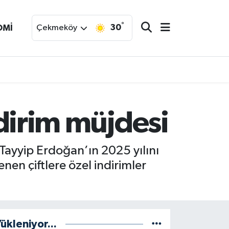
°
30
OMİ
Çekmeköy
ndirim müjdesi
Tayyip Erdoğan’ın 2025 yılını
en çiftlere özel indirimler
ükleniyor...