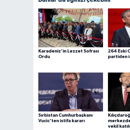
Karadeniz’in Lezzet Sofrası
264 Eski C
Ordu
partiden i
Sırbistan Cumhurbaşkanı
Kılıçdaro
Vucic'ten istifa kararı
merkezde
vekil katıl