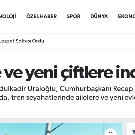
NOLOJİ
ÖZEL HABER
SPOR
DÜNYA
EKON
Lezzet Sofrası Ordu
 ve yeni çiftlere i
dulkadir Uraloğlu, Cumhurbaşkanı Recep 
a, tren seyahatlerinde ailelere ve yeni evlen
Y