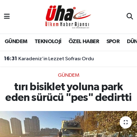
İstanbul Nöbetçi Eczaneler
İstanbul Hava Durumu
GÜNDEM
TEKNOLOJİ
ÖZEL HABER
SPOR
DÜ
İstanbul Namaz Vakitleri
16:31
Karadeniz’in Lezzet Sofrası Ordu
İstanbul Trafik Yoğunluk Haritası
GÜNDEM
tırı bisiklet yoluna park
Süper Lig Puan Durumu ve Fikstür
eden sürücü "pes" dedirtti
Tüm Manşetler
Son Dakika Haberleri
Haber Arşivi