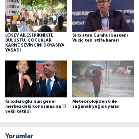
LÖSEV AİLESİ PİKNİKTE
Sırbistan Cumhurbaşkanı
BULUŞTU, ÇOCUKLAR
Vucic'ten istifa kararı
KARNE SEVİNCİNİ DOYASIYA
YAŞADI
Kılıçdaroğlu'nun genel
Meteorolojiden 6 ile
merkezdeki konuşmasına 17
sağanak yağış uyarısı
vekil katıldı
Yorumlar