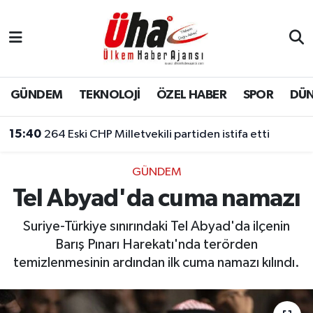
İstanbul Nöbetçi Eczaneler
İstanbul Hava Durumu
GÜNDEM
TEKNOLOJİ
ÖZEL HABER
SPOR
DÜ
İstanbul Namaz Vakitleri
15:40
264 Eski CHP Milletvekili partiden istifa etti
İstanbul Trafik Yoğunluk Haritası
GÜNDEM
Tel Abyad'da cuma namazı
Süper Lig Puan Durumu ve Fikstür
Suriye-Türkiye sınırındaki Tel Abyad'da ilçenin
Tüm Manşetler
Barış Pınarı Harekatı'nda terörden
temizlenmesinin ardından ilk cuma namazı kılındı.
Son Dakika Haberleri
Haber Arşivi