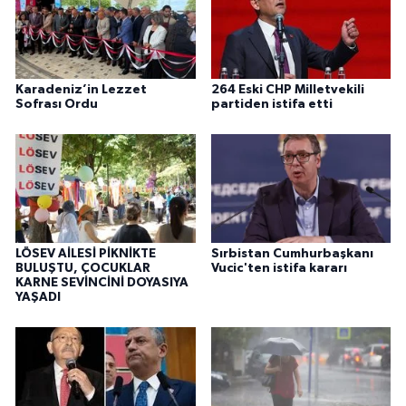
Karadeniz’in Lezzet
264 Eski CHP Milletvekili
Sofrası Ordu
partiden istifa etti
LÖSEV AİLESİ PİKNİKTE
Sırbistan Cumhurbaşkanı
BULUŞTU, ÇOCUKLAR
Vucic'ten istifa kararı
KARNE SEVİNCİNİ DOYASIYA
YAŞADI