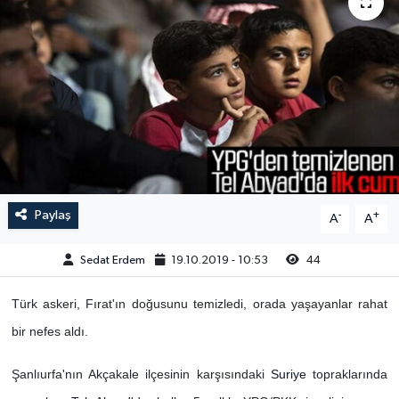
Paylaş
-
+
A
A
Sedat Erdem
19.10.2019 - 10:53
44
Türk askeri, Fırat'ın doğusunu temizledi, orada yaşayanlar rahat
bir nefes aldı.
Şanlıurfa'nın Akçakale ilçesinin karşısındaki
Suriye
topraklarında