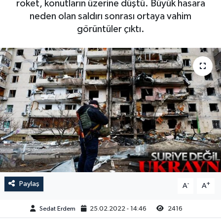
roket, konutların üzerine düştü. Büyük hasara
neden olan saldırı sonrası ortaya vahim
görüntüler çıktı.
Paylaş
-
+
A
A
Sedat Erdem
25.02.2022 - 14:46
2416