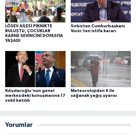
LÖSEV AİLESİ PİKNİKTE
Sırbistan Cumhurbaşkanı
BULUŞTU, ÇOCUKLAR
Vucic'ten istifa kararı
KARNE SEVİNCİNİ DOYASIYA
YAŞADI
Kılıçdaroğlu'nun genel
Meteorolojiden 6 ile
merkezdeki konuşmasına 17
sağanak yağış uyarısı
vekil katıldı
Yorumlar