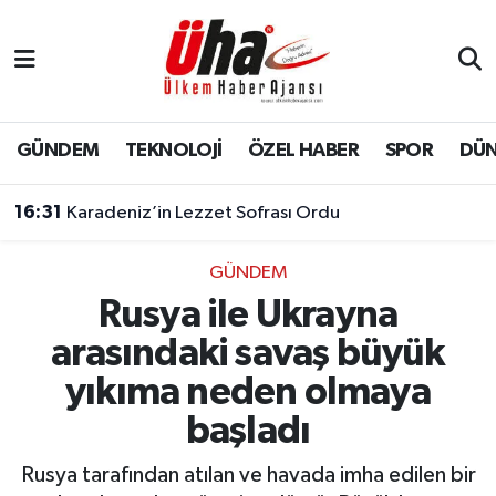
İstanbul Nöbetçi Eczaneler
İstanbul Hava Durumu
GÜNDEM
TEKNOLOJİ
ÖZEL HABER
SPOR
DÜ
İstanbul Namaz Vakitleri
16:31
Karadeniz’in Lezzet Sofrası Ordu
İstanbul Trafik Yoğunluk Haritası
GÜNDEM
Rusya ile Ukrayna
Süper Lig Puan Durumu ve Fikstür
arasındaki savaş büyük
Tüm Manşetler
yıkıma neden olmaya
başladı
Son Dakika Haberleri
Rusya tarafından atılan ve havada imha edilen bir
Haber Arşivi