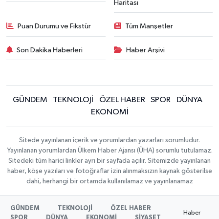
Haritası
Puan Durumu ve Fikstür
Tüm Manşetler
Son Dakika Haberleri
Haber Arşivi
GÜNDEM
TEKNOLOJİ
ÖZEL HABER
SPOR
DÜNYA
EKONOMİ
Sitede yayınlanan içerik ve yorumlardan yazarları sorumludur.
Yayınlanan yorumlardan Ülkem Haber Ajansı (ÜHA) sorumlu tutulamaz.
Sitedeki tüm harici linkler ayrı bir sayfada açılır. Sitemizde yayınlanan
haber, köşe yazıları ve fotoğraflar izin alınmaksızın kaynak gösterilse
dahi, herhangi bir ortamda kullanılamaz ve yayınlanamaz
GÜNDEM
TEKNOLOJİ
ÖZEL HABER
Haber
SPOR
DÜNYA
EKONOMİ
SİYASET