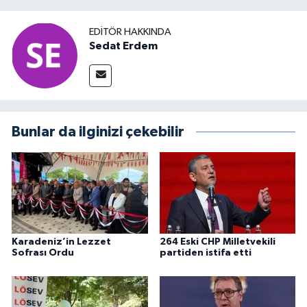
EDITÖR HAKKINDA
Sedat Erdem
Bunlar da ilginizi çekebilir
Karadeniz’in Lezzet
264 Eski CHP Milletvekili
Sofrası Ordu
partiden istifa etti