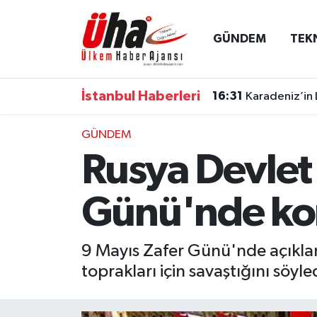
GÜNDEM
TEK
İstanbul Nöbetçi Eczaneler
İstanbul Hava Durumu
İstanbul Haberleri
16:31
Karadeniz’in 
İstanbul Namaz Vakitleri
GÜNDEM
Rusya Devlet 
İstanbul Trafik Yoğunluk Haritası
Süper Lig Puan Durumu ve Fikstür
Günü'nde ko
Tüm Manşetler
9 Mayıs Zafer Günü'nde açıklam
toprakları için savaştığını söy
Son Dakika Haberleri
Haber Arşivi