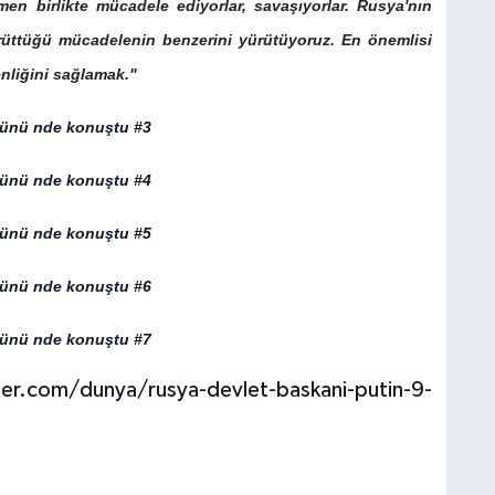
ğmen birlikte mücadele ediyorlar, savaşıyorlar. Rusya'nın
üttüğü mücadelenin benzerini yürütüyoruz. En önemlisi
liğini sağlamak."
r.com/dunya/rusya-devlet-baskani-putin-9-