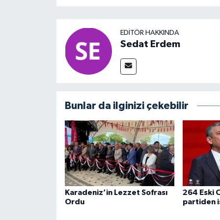
EDITÖR HAKKINDA
Sedat Erdem
Bunlar da ilginizi çekebilir
Karadeniz’in Lezzet Sofrası
264 Eski C
Ordu
partiden i