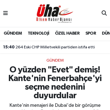
İstanbul Nöbetçi Eczaneler
İstanbul Hava Durumu
GÜNDEM
TEKNOLOJİ
ÖZEL HABER
SPOR
DÜ
İstanbul Namaz Vakitleri
15:40
264 Eski CHP Milletvekili partiden istifa etti
İstanbul Trafik Yoğunluk Haritası
GÜNDEM
O yüzden "Evet" demiş!
Süper Lig Puan Durumu ve Fikstür
Kante'nin Fenerbahçe'yi
Tüm Manşetler
seçme nedenini
duyurdular
Son Dakika Haberleri
Kante'nin menajeri ile Dubai'de bir görüşme
Haber Arşivi