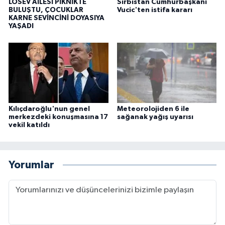
LÖSEV AİLESİ PİKNİKTE
Sırbistan Cumhurbaşkanı
BULUŞTU, ÇOCUKLAR
Vucic'ten istifa kararı
KARNE SEVİNCİNİ DOYASIYA
YAŞADI
Kılıçdaroğlu'nun genel
Meteorolojiden 6 ile
merkezdeki konuşmasına 17
sağanak yağış uyarısı
vekil katıldı
Yorumlar