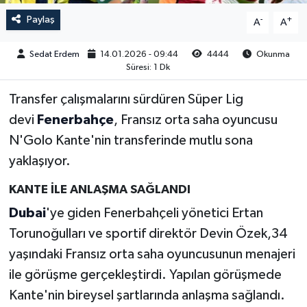
Paylaş
-
+
A
A
Sedat Erdem
14.01.2026 - 09:44
4444
Okunma
Süresi: 1 Dk
Transfer çalışmalarını sürdüren Süper Lig
devi
Fenerbahçe
, Fransız orta saha oyuncusu
N'Golo Kante'nin transferinde mutlu sona
yaklaşıyor.
KANTE İLE ANLAŞMA SAĞLANDI
Dubai
'ye giden Fenerbahçeli yönetici Ertan
Torunoğulları ve sportif direktör Devin Özek,34
yaşındaki Fransız orta saha oyuncusunun menajeri
ile görüşme gerçekleştirdi. Yapılan görüşmede
Kante'nin bireysel şartlarında anlaşma sağlandı.