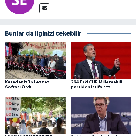
Bunlar da ilginizi çekebilir
Karadeniz’in Lezzet
264 Eski CHP Milletvekili
Sofrası Ordu
partiden istifa etti