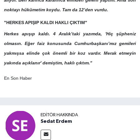
alıyor. Ben karınca kararınca elimden geleni yaptım. Ama son
noktayı hükümetim koydu. Tam da 12’den vurdu.
"HERKES APIŞIP KALDI HAKLI ÇIKTIM"
Herkes apışıp kaldı. 4 Aralık’taki yazımda, 'Hiç şüpheniz
olmasın. Eğer faiz konusunda Cumhurbaşkanı’mız gemileri
yakmışsa elinde çok önemli bir koz vardır. Merak etmeyin
yakında açıklanır' demiştim, haklı çıktım."
En Son Haber
EDITÖR HAKKINDA
Sedat Erdem