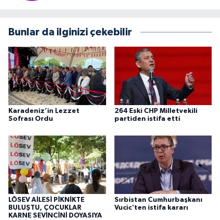
Bunlar da ilginizi çekebilir
Karadeniz’in Lezzet
264 Eski CHP Milletvekili
Sofrası Ordu
partiden istifa etti
LÖSEV AİLESİ PİKNİKTE
Sırbistan Cumhurbaşkanı
BULUŞTU, ÇOCUKLAR
Vucic'ten istifa kararı
KARNE SEVİNCİNİ DOYASIYA