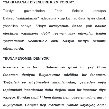
"ŞAKKADANAK DİYENLERE KIZMIYORUM"
Türkiye gazetesinden Fatih Selek'e konuşan
Batırel,
"şakkadanak"
videosuna kızıp kızmadığına ilişkin olarak
yöneltilen soruya,
"Hayır kızmıyorum. Bazen çok haksız
eleştiriler yapılmıyor değil, resmen alay ediyorlar. İsmim
'şakkadanak Necmettin'e çıktı. Sosyal medya benimle
eğleniyordu.
"BUNA FENOMEN DENİYOR"
İnsanlara konu lazım. Hatırlanmak güzel bir şey. Buna
fenomen deniyor. Biliyorsunuz sözlükte bir fenomen,
'Değerleri ve düşünceleri akranlarından, çevreden veya
toplumdaki insanlardan daha değerli olan bir insandır' diye
yazıyor. Bundan tabii ki hem ülkem hem gazetem adına gurur
duyuyorum. Gençler hep mazurdur. Kanları kaynıyor, onlar