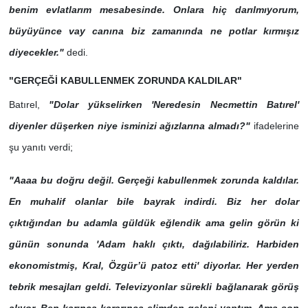
benim evlatlarım mesabesinde. Onlara hiç darılmıyorum,
büyüyünce vay canına biz zamanında ne potlar kırmışız
diyecekler."
dedi.
"GERÇEĞİ KABULLENMEK ZORUNDA KALDILAR"
Batırel,
"Dolar yükselirken 'Neredesin Necmettin Batırel'
diyenler düşerken niye isminizi ağızlarına almadı?"
ifadelerine
şu yanıtı verdi;
"Aaaa bu doğru değil. Gerçeği kabullenmek zorunda kaldılar.
En muhalif olanlar bile bayrak indirdi. Biz her dolar
çıktığından bu adamla güldük eğlendik ama gelin görün ki
günün sonunda 'Adam haklı çıktı, dağılabiliriz. Harbiden
ekonomistmiş, Kral, Özgür’ü patoz etti' diyorlar. Her yerden
tebrik mesajları geldi. Televizyonlar sürekli bağlanarak görüş