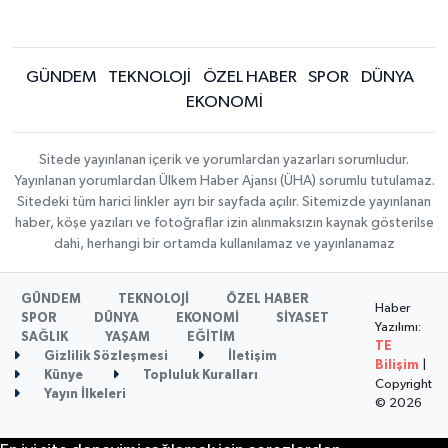
GÜNDEM
TEKNOLOJİ
ÖZEL HABER
SPOR
DÜNYA
EKONOMİ
Sitede yayınlanan içerik ve yorumlardan yazarları sorumludur.
Yayınlanan yorumlardan Ülkem Haber Ajansı (ÜHA) sorumlu tutulamaz.
Sitedeki tüm harici linkler ayrı bir sayfada açılır. Sitemizde yayınlanan
haber, köşe yazıları ve fotoğraflar izin alınmaksızın kaynak gösterilse
dahi, herhangi bir ortamda kullanılamaz ve yayınlanamaz
GÜNDEM
TEKNOLOJİ
ÖZEL HABER
Haber
SPOR
DÜNYA
EKONOMİ
SİYASET
Yazılımı:
SAĞLIK
YAŞAM
EĞİTİM
TE
Gizlilik Sözleşmesi
İletişim
Bilişim
|
Künye
Topluluk Kuralları
Copyright
Yayın İlkeleri
© 2026