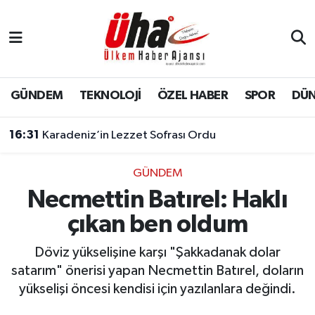
İstanbul Nöbetçi Eczaneler
İstanbul Hava Durumu
GÜNDEM
TEKNOLOJİ
ÖZEL HABER
SPOR
DÜ
İstanbul Namaz Vakitleri
16:31
Karadeniz’in Lezzet Sofrası Ordu
İstanbul Trafik Yoğunluk Haritası
GÜNDEM
Necmettin Batırel: Haklı
Süper Lig Puan Durumu ve Fikstür
çıkan ben oldum
Tüm Manşetler
Döviz yükselişine karşı "Şakkadanak dolar
Son Dakika Haberleri
satarım" önerisi yapan Necmettin Batırel, doların
yükselişi öncesi kendisi için yazılanlara değindi.
Haber Arşivi